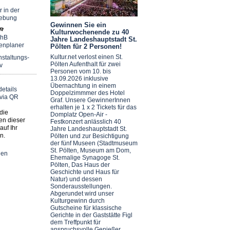
r in der
ebung
Gewinnen Sie ein
Kulturwochenende zu 40
chB
Jahre Landeshauptstadt St.
enplaner
Pölten für 2 Personen!
Kultur.net verlost einen St.
staltungs-
Pölten Aufenthalt für zwei
v
Personen vom 10. bis
13.09.2026 inklusive
Übernachtung in einem
Doppelzimmmer des Hotel
Graf. Unsere GewinnerInnen
erhalten je 1 x 2 Tickets für das
die
Domplatz Open-Air -
en dieser
Festkonzert anlässlich 40
auf Ihr
Jahre Landeshauptstadt St.
n.
Pölten und zur Besichtigung
der fünf Museen (Stadtmuseum
St. Pölten, Museum am Dom,
nen
Ehemalige Synagoge St.
Pölten, Das Haus der
Geschichte und Haus für
Natur) und dessen
Sonderausstellungen.
Abgerundet wird unser
Kulturgewinn durch
Gutscheine für klassische
Gerichte in der Gaststätte Figl
dem Treffpunkt für
anspruchsvolle Genießer.