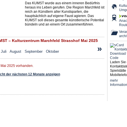
Das KUMST wurde aus einem inneren Bedürfnis
Kultu
heraus ins Leben gerufen. Die Region Marchfeld ist
Umg
reich an Künstlern aller Kunstsparten, die
hauptsächlich auf eigene Faust agieren. Das
KUMST soll dieses gesamte künstlerische Potential
Ana
bündeln und an einem Ort zusammenführen.
Rout
Veran
archi
T – Kulturzentrum Marchfeld Strasshof Mai 2025
»
Juli
August
September
Oktober
Laden Sie 
r Mai 2025 vorhanden.
Kontaktdat
Spielstätte 
ht der nächsten 12 Monate anzeigen
Mobiltelefo
mehr
Informatio