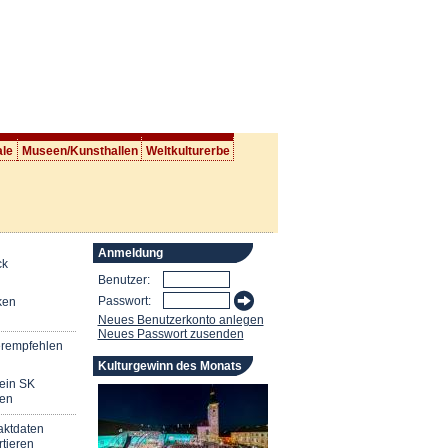
ale
Museen/Kunsthallen
Weltkulturerbe
Anmeldung
ck
Benutzer:
Passwort:
ken
Neues Benutzerkonto anlegen
Neues Passwort zusenden
erempfehlen
Kulturgewinn des Monats
mein SK
en
aktdaten
tieren