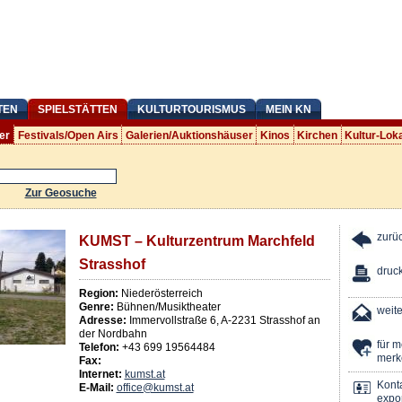
TEN
SPIELSTÄTTEN
KULTURTOURISMUS
MEIN KN
er
Festivals/Open Airs
Galerien/Auktionshäuser
Kinos
Kirchen
Kultur-Lok
Zur Geosuche
zurü
KUMST – Kulturzentrum Marchfeld
Strasshof
druc
Region:
Niederösterreich
Genre:
Bühnen/Musiktheater
weit
Adresse:
Immervollstraße 6
,
A
-
2231
Strasshof an
der Nordbahn
für 
Telefon:
+43 699 19564484
merk
Fax:
Internet:
kumst.at
Kont
E-Mail:
office@kumst.at
expor