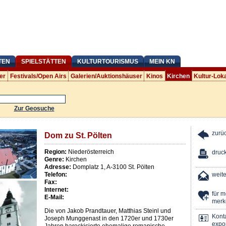
TEN
SPIELSTÄTTEN
KULTURTOURISMUS
MEIN KN
er
Festivals/Open Airs
Galerien/Auktionshäuser
Kinos
Kirchen
Kultur-Lok
Zur Geosuche
zurü
Dom zu St. Pölten
Region:
Niederösterreich
druc
Genre:
Kirchen
Adresse:
Domplatz 1
,
A
-
3100
St. Pölten
Telefon:
weit
Fax:
Internet:
für 
E-Mail:
merk
Die von Jakob Prandtauer, Matthias Steinl und
Kont
Joseph Munggenast in den 1720er und 1730er
expor