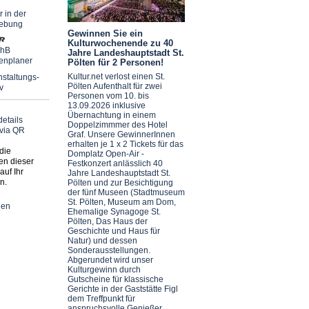
r in der
ebung
Gewinnen Sie ein
Kulturwochenende zu 40
chB
Jahre Landeshauptstadt St.
enplaner
Pölten für 2 Personen!
Kultur.net verlost einen St.
staltungs-
Pölten Aufenthalt für zwei
v
Personen vom 10. bis
13.09.2026 inklusive
Übernachtung in einem
Doppelzimmmer des Hotel
Graf. Unsere GewinnerInnen
erhalten je 1 x 2 Tickets für das
die
Domplatz Open-Air -
en dieser
Festkonzert anlässlich 40
auf Ihr
Jahre Landeshauptstadt St.
n.
Pölten und zur Besichtigung
der fünf Museen (Stadtmuseum
St. Pölten, Museum am Dom,
nen
Ehemalige Synagoge St.
Pölten, Das Haus der
Geschichte und Haus für
Natur) und dessen
Sonderausstellungen.
Abgerundet wird unser
Kulturgewinn durch
Gutscheine für klassische
Gerichte in der Gaststätte Figl
dem Treffpunkt für
anspruchsvolle Genießer.