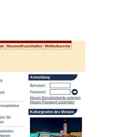
ale
Museen/Kunsthallen
Weltkulturerbe
Anmeldung
ck
Benutzer:
Passwort:
ken
Neues Benutzerkonto anlegen
Neues Passwort zusenden
erempfehlen
Kulturgewinn des Monats
mein SK
en
aktdaten
tieren