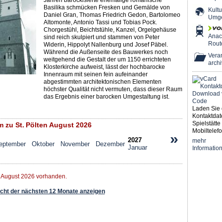
Jahren barockisierte ehemalige romanische
Basilika schmücken Fresken und Gemälde von
Kultu
Daniel Gran, Thomas Friedrich Gedon, Bartolomeo
Umg
Altomonte, Antonio Tassi und Tobias Pock.
Chorgestühl, Beichtstühle, Kanzel, Orgelgehäuse
Ana
sind reich skulpiert und stammen von Peter
Rout
Widerin, Hippolyt Nallenburg und Josef Päbel.
Während die Außenseite des Bauwerkes noch
Veran
weitgehend die Gestalt der um 1150 errichteten
archi
Klosterkirche aufweist, lässt der hochbarocke
Innenraum mit seinen fein aufeinander
abgestimmten architektonischen Elementen
höchster Qualität nicht vermuten, dass dieser Raum
das Ergebnis einer barocken Umgestaltung ist.
Laden Sie 
Kontaktdat
Spielstätte 
zu St. Pölten August 2026
Mobiltelefo
»
2027
mehr
eptember
Oktober
November
Dezember
Januar
Informatio
r August 2026 vorhanden.
ht der nächsten 12 Monate anzeigen