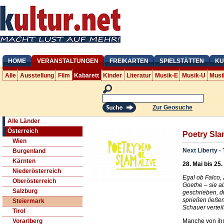
HOME
VERANSTALTUNGEN
FREIKARTEN
SPIELSTÄTTEN
KU
Alle
Ausstellung
Film
Kabarett
Kinder
Literatur
Musik-E
Musik-U
Musi
Zur Geosuche
Alle Länder
Österreich
Poetry Sl
Wien
Next Liberty -
Burgenland
Kärnten
28. Mai bis 25.
Niederösterreich
Egal ob Falco,
Oberösterreich
Goethe – sie a
Salzburg
geschrieben, d
sprießen ließen
Steiermark
Schauer verteil
Tirol
Manche von ihn
Vorarlberg