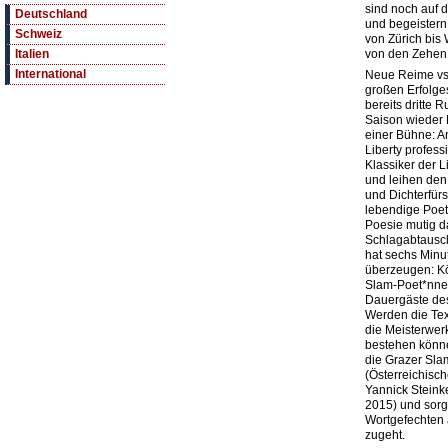
sind noch auf 
Deutschland
und begeister
Schweiz
von Zürich bis
von den Zehen 
Italien
International
Neue Reime vs.
großen Erfolge
bereits dritte 
Saison wieder 
einer Bühne: 
Liberty profess
Klassiker der 
und leihen den
und Dichterfür
lebendige Poet
Poesie mutig 
Schlagabtausch
hat sechs Minu
überzeugen: Kö
Slam-Poet*nne
Dauergäste des
Werden die Tex
die Meisterwer
bestehen könn
die Grazer Sla
(Österreichisc
Yannick Steink
2015) und sorg
Wortgefechten 
zugeht.