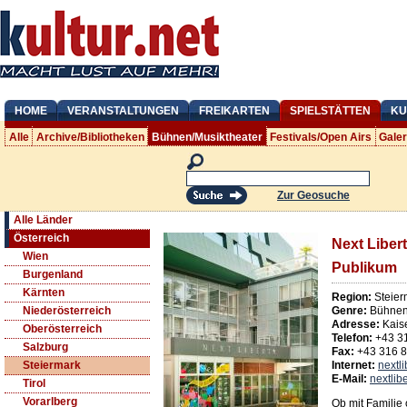
HOME
VERANSTALTUNGEN
FREIKARTEN
SPIELSTÄTTEN
KU
Alle
Archive/Bibliotheken
Bühnen/Musiktheater
Festivals/Open Airs
Gale
Zur Geosuche
Alle Länder
Österreich
Next Libert
Wien
Publikum
Burgenland
Kärnten
Region:
Steier
Genre:
Bühnen/
Niederösterreich
Adresse:
Kais
Oberösterreich
Telefon:
+43 3
Salzburg
Fax:
+43 316 
Internet:
nextl
Steiermark
E-Mail:
nextlib
Tirol
Vorarlberg
Ob mit Familie 