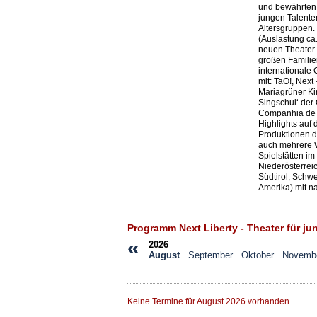
und bewährten
jungen Talente
Altersgruppen.
(Auslastung ca
neuen Theater
großen Familie
internationale 
mit: TaO!, Next
Mariagrüner Ki
Singschul‘ der
Companhia de M
Highlights auf
Produktionen d
auch mehrere 
Spielstätten im
Niederösterrei
Südtirol, Schw
Amerika) mit n
Programm Next Liberty - Theater für j
«
2026
August
September
Oktober
Novemb
Keine Termine für August 2026 vorhanden.