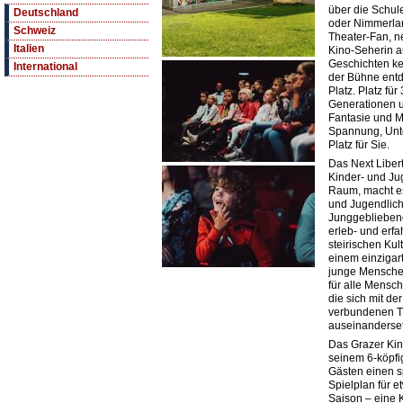
über die Schul
Deutschland
oder Nimmerla
Schweiz
Theater-Fan, 
Italien
Kino-Seherin a
Geschichten ke
International
der Bühne entd
Platz. Platz fü
Generationen u
Fantasie und M
Spannung, Unt
Platz für Sie.
Das Next Libert
Kinder- und Ju
Raum, macht es 
und Jugendlic
Junggebliebene
erleb- und erfa
steirischen Kul
einem einzigart
junge Menschen
für alle Mensc
die sich mit de
verbundenen 
auseinanderse
Das Grazer Kin
seinem 6-köpf
Gästen einen s
Spielplan für 
Saison – eine 