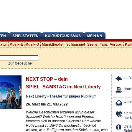
TEN
SPIELSTÄTTEN
KULTURTOURISMUS
MEIN KN
ratur
Musik-E
Musik-U
Musiktheater
Schauspiel
Szene
Tanz
Vortrag
Kuli
Zur Geosuche
zurü
NEXT STOP – dein
SPIEL_SAMSTAG im Next Liberty
druc
Next Liberty - Theater für junges Publikum
weit
26. März bis 21. Mai 2022
Welche Geschichten erzählen wir in dieser
für 
Spielzeit? Welche Held*innen und Figuren
merk
tummeln sich in unseren Stücken? Und welche
Rolle passt zu DIR? Du möchtest unbedingt
Detai
wissen, wer die Figuren aus den Stücken sind, was
Spiel