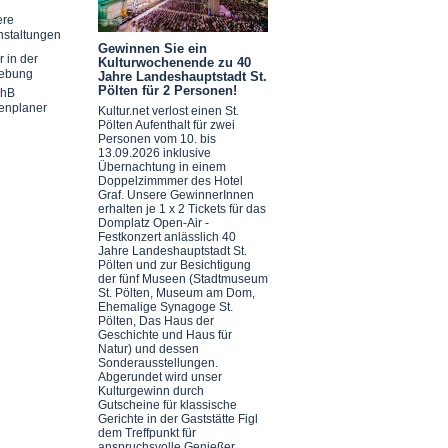
ere
nstaltungen
Gewinnen Sie ein
r in der
Kulturwochenende zu 40
ebung
Jahre Landeshauptstadt St.
Pölten für 2 Personen!
chB
enplaner
Kultur.net verlost einen St.
Pölten Aufenthalt für zwei
Personen vom 10. bis
13.09.2026 inklusive
Übernachtung in einem
Doppelzimmmer des Hotel
Graf. Unsere GewinnerInnen
erhalten je 1 x 2 Tickets für das
Domplatz Open-Air -
Festkonzert anlässlich 40
Jahre Landeshauptstadt St.
Pölten und zur Besichtigung
der fünf Museen (Stadtmuseum
St. Pölten, Museum am Dom,
Ehemalige Synagoge St.
Pölten, Das Haus der
Geschichte und Haus für
Natur) und dessen
Sonderausstellungen.
Abgerundet wird unser
Kulturgewinn durch
Gutscheine für klassische
Gerichte in der Gaststätte Figl
dem Treffpunkt für
anspruchsvolle Genießer.