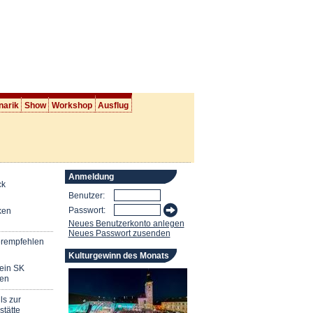
narik
Show
Workshop
Ausflug
Anmeldung
ck
Benutzer:
Passwort:
ken
Neues Benutzerkonto anlegen
Neues Passwort zusenden
erempfehlen
Kulturgewinn des Monats
mein SK
en
ls zur
stätte