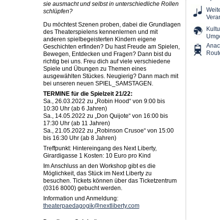
sie ausmacht und selbst in unterschiedliche Rollen
Weit
schlüpfen?
Vera
Du möchtest Szenen proben, dabei die Grundlagen
Kultu
des Theaterspielens kennenlernen und mit
Umg
anderen spielbegeisterten Kindern eigene
Ana
Geschichten erfinden? Du hast Freude am Spielen,
Rout
Bewegen, Entdecken und Fragen? Dann bist du
richtig bei uns. Freu dich auf viele verschiedene
Spiele und Übungen zu Themen eines
ausgewählten Stückes. Neugierig? Dann mach mit
bei unseren neuen SPIEL_SAMSTAGEN.
TERMINE für die Spielzeit 21/22:
Sa., 26.03.2022 zu „Robin Hood“ von 9:00 bis
10:30 Uhr (ab 6 Jahren)
Sa., 14.05.2022 zu „Don Quijote“ von 16:00 bis
17:30 Uhr (ab 11 Jahren)
Sa., 21.05.2022 zu „Robinson Crusoe“ von 15:00
bis 16:30 Uhr (ab 8 Jahren)
Treffpunkt: Hintereingang des Next Liberty,
Girardigasse 1 Kosten: 10 Euro pro Kind
Im Anschluss an den Workshop gibt es die
Möglichkeit, das Stück im Next Liberty zu
besuchen. Tickets können über das Ticketzentrum
(0316 8000) gebucht werden.
Information und Anmeldung:
theaterpaedagogik@nextliberty.com