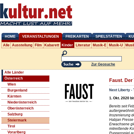
HOME
VERANSTALTUNGEN
FREIKARTEN
SPIELSTÄTTEN
KU
Alle
Ausstellung
Film
Kabarett
Kinder
Literatur
Musik-E
Musik-U
Musi
Zur Geosuche
Alle Länder
Österreich
Faust. Der 
Wien
Next Liberty -
Burgenland
Kärnten
1. Okt. 2020 bi
Niederösterreich
Bereits seit Fe
Oberösterreich
außergewöhnli
Salzburg
Inszenierung 
Habjan Presse
Steiermark
Erwachsene gl
Tirol
mitreißende K
Vorarlberg
Puppenspiel au