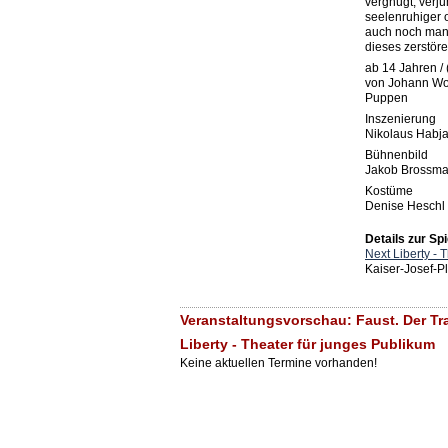
vergnügt, verjü
seelenruhiger 
auch noch manc
dieses zerstöre
ab 14 Jahren / 
von Johann Wol
Puppen
Inszenierung
Nikolaus Habj
Bühnenbild
Jakob Brossm
Kostüme
Denise Heschl
Details zur Spi
Next Liberty - 
Kaiser-Josef-P
Veranstaltungsvorschau: Faust. Der Trag
Liberty - Theater für junges Publikum
Keine aktuellen Termine vorhanden!