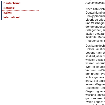
Aufmerksamkei
Deutschland
Schweiz
Nach zahlreich
Deutschland un
Italien
Erfolgsprodukt
International
Liberty zu erl
und Wissbegier
der gelungenen
Gelegenheit, s
fatalen theatra
Titelrolle: Dan
(Puppenspiel: 
Das kann doch 
Doktor Faust (v
Lebens nach Wi
studiert, aber t
wirklich etwas 
wissen, worauf
Welt im Innerst
Vernunft und Wi
den großen Wor
sich sogar au
kreuzt der teu
seinen Weg und
Erkenntnis- und
Gegenzug versp
wissend, dass 
ganz anderen We
„wilde Leben“ 