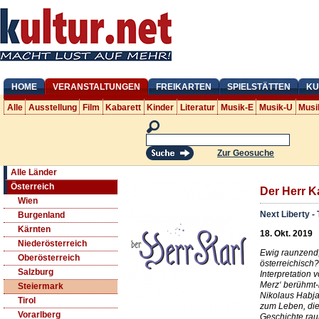
HOME
VERANSTALTUNGEN
FREIKARTEN
SPIELSTÄTTEN
KU
Alle
Ausstellung
Film
Kabarett
Kinder
Literatur
Musik-E
Musik-U
Musi
Zur Geosuche
Alle Länder
Österreich
Der Herr K
Wien
Next Liberty -
Burgenland
Kärnten
18. Okt. 2019
Niederösterreich
Ewig raunzend, 
Oberösterreich
österreichisch
Salzburg
Interpretation 
Merz‘ berühmt-
Steiermark
Nikolaus Habja
Tirol
zum Leben, die 
Vorarlberg
Geschichte rau