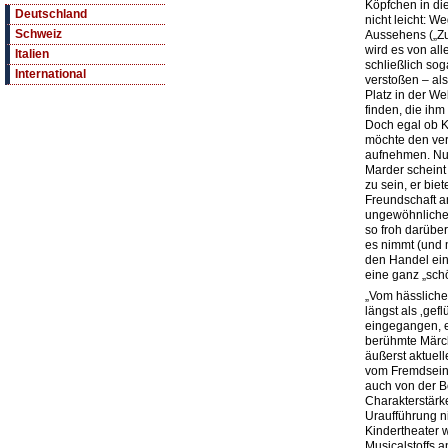
Köpfchen in die
Deutschland
nicht leicht: 
Schweiz
Aussehens („Zu
wird es von al
Italien
schließlich so
International
verstoßen – als
Platz in der We
finden, die ihm
Doch egal ob K
möchte den ver
aufnehmen. Nun
Marder scheint
zu sein, er bie
Freundschaft a
ungewöhnlichen
so froh darübe
es nimmt (und m
den Handel einl
eine ganz „sc
„Vom hässliche
längst als ‚gef
eingegangen, e
berühmte Märch
äußerst aktuel
vom Fremdsein
auch von der B
Charakterstärk
Uraufführung n
Kindertheater 
Musicalstoffs a