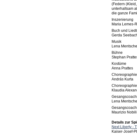
(Federn-)Kleid
unterhaltsam al
die ganze Famil
Inszenierung
Maria Lemes-R
Buch und Liedt
Gerda Seebac
Musik
Lena Mentsche
Bühne
Stephan Pratte
Kostüme
Anna Prattes
Choreographie
András Kurta
Choreographie
Klaudia Alexan
Gesangscoach
Lena Mentsche
Gesangscoach
Maurizio Nobili
Details zur Spi
Next Liberty - 
Kaiser-Josef-P