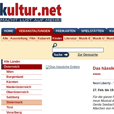
HOME
VERANSTALTUNGEN
FREIKARTEN
SPIELSTÄTTEN
KU
Alle
Ausstellung
Film
Kabarett
Kinder
Literatur
Musik-E
Musik-U
Musi
Zur Geosuche
Alle Länder
Österreich
Das hässli
Wien
*****
Burgenland
Kärnten
Next Liberty -
Niederösterreich
27. Feb. bis 19
Oberösterreich
Für die ganze F
Salzburg
neue Musical d
Steiermark
Gerda Seebach
Tirol
Märchen von H
Vorarlberg