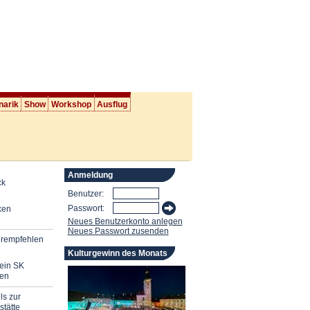
narik
Show
Workshop
Ausflug
Anmeldung
ck
Benutzer:
Passwort:
ken
Neues Benutzerkonto anlegen
Neues Passwort zusenden
erempfehlen
Kulturgewinn des Monats
mein SK
en
ls zur
stätte