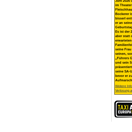
Juni 2026 
im Theater
Fleischhau
Bockerer i
bisserl ent
er an sein
Geburtsta
Es ist der 
aber statt 
erwarteten
Familienfe
seine Frau 
seinen, so
„Führers G
und sein 
präsentier
seine SA-U
bevor er z
Aufmarsch
Weitere Inf
Verlosung 