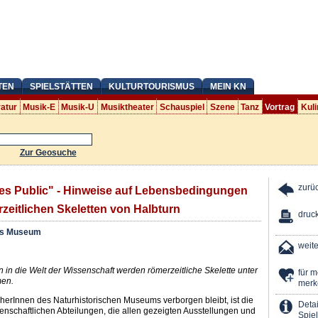
TEN
SPIELSTÄTTEN
KULTURTOURISMUS
MEIN KN
ratur
Musik-E
Musik-U
Musiktheater
Schauspiel
Szene
Tanz
Vortrag
Kuli
Zur Geosuche
zurü
es Public" - Hinweise auf Lebensbedingungen
zeitlichen Skeletten von Halbturn
druc
es Museum
weit
n in die Welt der Wissenschaft werden römerzeitliche Skelette unter
für 
en.
merk
erInnen des Naturhistorischen Museums verborgen bleibt, ist die
Detai
senschaftlichen Abteilungen, die allen gezeigten Ausstellungen und
Spiel