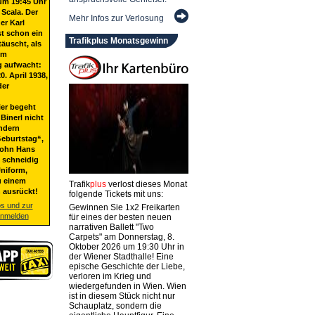
um 19:45 Uhr
 Scala. Der
Mehr Infos zur Verlosung
er Karl
st schon ein
Trafikplus Monatsgewinn
täuscht, als
em
g aufwacht:
20. April 1938,
der
ier begeht
Binerl nicht
ndern
eburtstag“,
Sohn Hans
t schneidig
niform,
u einem
Trafik
plus
verlost dieses Monat
 ausrückt!
folgende Tickets mit uns:
os und zur
Gewinnen Sie 1x2 Freikarten
anmelden
für eines der besten neuen
narrativen Ballett "Two
Carpets" am Donnerstag, 8.
Oktober 2026 um 19:30 Uhr in
der Wiener Stadthalle! Eine
epische Geschichte der Liebe,
verloren im Krieg und
wiedergefunden in Wien. Wien
ist in diesem Stück nicht nur
Schauplatz, sondern die