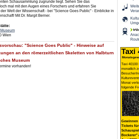
nten Schausammlung zugrunde liegt. Sehen Sie das
doch mal mit den Augen eines Forschers und erfahren Sie
Weit
der Welt der Wissenschaft - bei "Science Goes Public" - Einblicke in
Vera
nschaft! Mit Dr. Margit Berner.
Kultu
Umg
tätte:
s Museum
Ana
10 Wien
Rout
svorschau: "Science Goes Public" - Hinweise auf
Taxi
ngen an den römerzeitlichen Skeletten von Halbturn
Monatsgewi
isches Museum
Taxi 40100 
Termine vorhanden!
monatlich 
BesucherIn
Kulturevent
Monat verlo
folgende Fr
Gewinnen 
Tickets für
Schauspiel
Bockerer" 