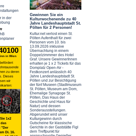
ere
nstaltungen
Gewinnen Sie ein
r in der
Kulturwochenende zu 40
ebung
Jahre Landeshauptstadt St.
Pölten für 2 Personen!
Kultur.net verlost einen St.
chB
Pölten Aufenthalt für zwei
enplaner
Personen vom 10. bis
13.09.2026 inklusive
 40100
Übernachtung in einem
Doppelzimmmer des Hotel
nn in Wien
Graf. Unsere GewinnerInnen
befördert
erhalten je 1 x 2 Tickets für das
zehntausende
Domplatz Open-Air -
nen zu deren
Festkonzert anlässlich 40
Jahre Landeshauptstadt St.
s. Dieses
Pölten und zur Besichtigung
sen wir
der fünf Museen (Stadtmuseum
eikarten:
St. Pölten, Museum am Dom,
Ehemalige Synagoge St.
Pölten, Das Haus der
Geschichte und Haus für
Natur) und dessen
Sonderausstellungen.
Abgerundet wird unser
Sie 1x2
Kulturgewinn durch
Gutscheine für klassische
 das
Gerichte in der Gaststätte Figl
 "Der
dem Treffpunkt für
am Di. 16.
anspruchsvolle Genießer.