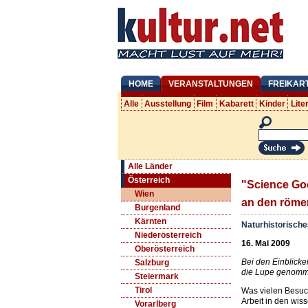
HOME
VERANSTALTUNGEN
FREIKAR
Alle
Ausstellung
Film
Kabarett
Kinder
Lite
Alle Länder
Österreich
"Science Go
Wien
an den römer
Burgenland
Kärnten
Naturhistorisch
Niederösterreich
16. Mai 2009
Oberösterreich
Bei den Einblicke
Salzburg
die Lupe genomm
Steiermark
Tirol
Was vielen Besuch
Arbeit in den wis
Vorarlberg