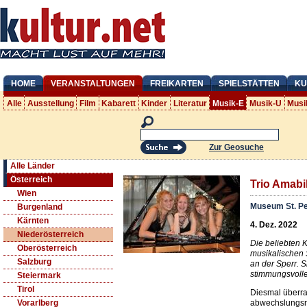
HOME
VERANSTALTUNGEN
FREIKARTEN
SPIELSTÄTTEN
KU
Alle
Ausstellung
Film
Kabarett
Kinder
Literatur
Musik-E
Musik-U
Musi
Zur Geosuche
Alle Länder
Österreich
Trio Amabi
Wien
Museum St. Pe
Burgenland
Kärnten
4. Dez. 2022
Niederösterreich
Die beliebten 
Oberösterreich
musikalischen
Salzburg
an der Sperr. Si
stimmungsvolle
Steiermark
Tirol
Diesmal überra
abwechslungsr
Vorarlberg