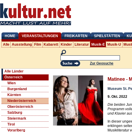
HOME
VERANSTALTUNGEN
FREIKARTEN
SPIELSTÄTTEN
KU
Alle
Ausstellung
Film
Kabarett
Kinder
Literatur
Musik-E
Musik-U
Musi
Zur Geosuche
Alle Länder
Österreich
Matinee -
Wien
Museum St. Pe
Burgenland
Kärnten
9. Okt. 2022
Niederösterreich
Die beiden Jun
Oberösterreich
Programm volle
Salzburg
und Klavier au
Steiermark
In dieser ung
Tirol
erklingen selte
Musikliteratur
Vorarlberg