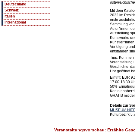
österreichisch
Deutschland
Schweiz
Mit dem Katalog
2022 im Residen
Italien
erste ausführl
International
Sammlung vor.
Autor*innen de
Ausstellung sp
Kunstwerke und
Künstler*innen,
Verfolgung und
entstanden sin
Tipp: Kommen S
Veranstaltung 
Geschichte, da
Uhr geöffnet ist
Eintritt: EUR 9,
17:00-18:30 Uh
50% Ermäßigung
Kontoinhaber*
GRATIS mit der
Details zur Spi
MUSEUM NIE
Kulturbezirk 5,
Veranstaltungsvorschau: Erzählte Ges