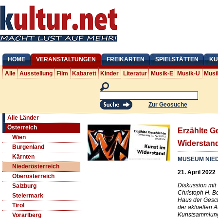
HOME
VERANSTALTUNGEN
FREIKARTEN
SPIELSTÄTTEN
KU
Alle
Ausstellung
Film
Kabarett
Kinder
Literatur
Musik-E
Musik-U
Musi
Zur Geosuche
Alle Länder
Österreich
Erzählte G
Wien
Widerstan
Burgenland
Kärnten
MUSEUM NIE
Niederösterreich
21. April 2022
Oberösterreich
Diskussion mit 
Salzburg
Christoph H. B
Steiermark
Haus der Geschi
Tirol
der aktuellen A
Kunstsammlung
Vorarlberg