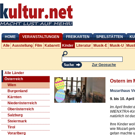
HOME
VERANSTALTUNGEN
FREIKARTEN
SPIELSTÄTTEN
KU
Alle
Ausstellung
Film
Kabarett
Kinder
Literatur
Musik-E
Musik-U
Musi
Zur Geosuche
Alle Länder
Österreich
Ostern im 
Wien
Mozarthaus V
Burgenland
Kärnten
9. bis 10. Apri
Niederösterreich
Im April findet
Oberösterreich
WIENXTRA-Kind
Salzburg
natürlich ist 
Steiermark
Ihre Kinder wo
Tirol
wie Mozart gel
getan machte u
Vorarlberg