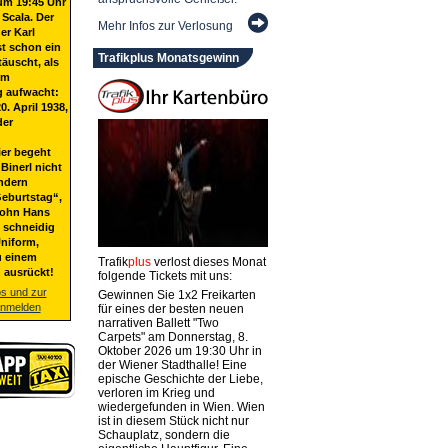
um 19:45 Uhr
 Scala. Der
Mehr Infos zur Verlosung
er Karl
st schon ein
Trafikplus Monatsgewinn
täuscht, als
em
g aufwacht:
20. April 1938,
der
ier begeht
Binerl nicht
ndern
eburtstag“,
Sohn Hans
t schneidig
niform,
u einem
Trafik
plus
verlost dieses Monat
 ausrückt!
folgende Tickets mit uns:
os und zur
Gewinnen Sie 1x2 Freikarten
anmelden
für eines der besten neuen
narrativen Ballett "Two
Carpets" am Donnerstag, 8.
Oktober 2026 um 19:30 Uhr in
der Wiener Stadthalle! Eine
epische Geschichte der Liebe,
verloren im Krieg und
wiedergefunden in Wien. Wien
ist in diesem Stück nicht nur
Schauplatz, sondern die