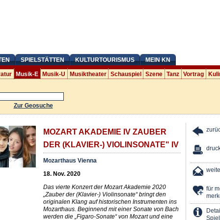
TEN
SPIELSTÄTTEN
KULTURTOURISMUS
MEIN KN
ratur
Musik-E
Musik-U
Musiktheater
Schauspiel
Szene
Tanz
Vortrag
Kuli
Zur Geosuche
zurü
MOZART AKADEMIE IV ZAUBER
DER (KLAVIER-) VIOLINSONATE" IV
druc
Mozarthaus Vienna
weit
18. Nov. 2020
Das vierte Konzert der Mozart Akademie 2020
für 
„Zauber der (Klavier-) Violinsonate“ bringt den
merk
originalen Klang auf historischen Instrumenten ins
Mozarthaus. Beginnend mit einer Sonate von Bach
Detai
werden die „Figaro-Sonate“ von Mozart und eine
Spiel