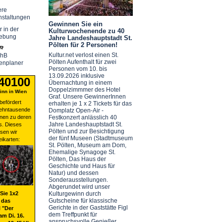
ere
nstaltungen
Gewinnen Sie ein
r in der
Kulturwochenende zu 40
ebung
Jahre Landeshauptstadt St.
Pölten für 2 Personen!
Kultur.net verlost einen St.
chB
Pölten Aufenthalt für zwei
enplaner
Personen vom 10. bis
13.09.2026 inklusive
 40100
Übernachtung in einem
Doppelzimmmer des Hotel
nn in Wien
Graf. Unsere GewinnerInnen
befördert
erhalten je 1 x 2 Tickets für das
zehntausende
Domplatz Open-Air -
nen zu deren
Festkonzert anlässlich 40
Jahre Landeshauptstadt St.
s. Dieses
Pölten und zur Besichtigung
sen wir
der fünf Museen (Stadtmuseum
eikarten:
St. Pölten, Museum am Dom,
Ehemalige Synagoge St.
Pölten, Das Haus der
Geschichte und Haus für
Natur) und dessen
Sonderausstellungen.
Abgerundet wird unser
Sie 1x2
Kulturgewinn durch
Gutscheine für klassische
 das
Gerichte in der Gaststätte Figl
 "Der
dem Treffpunkt für
am Di. 16.
anspruchsvolle Genießer.