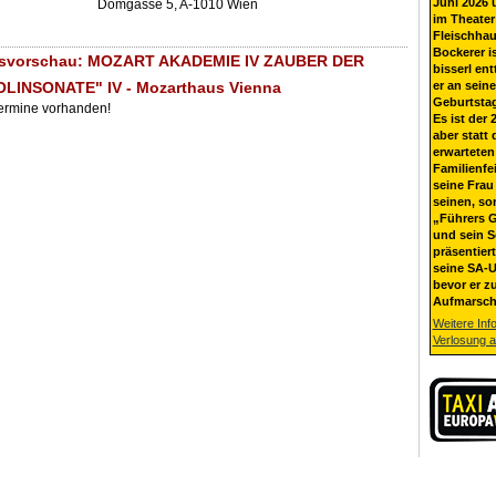
Juni 2026 
Domgasse 5, A-1010 Wien
im Theater
Fleischhau
Bockerer i
gsvorschau: MOZART AKADEMIE IV ZAUBER DER
bisserl ent
OLINSONATE" IV - Mozarthaus Vienna
er an sein
Geburtsta
Termine vorhanden!
Es ist der 
aber statt 
erwarteten
Familienfe
seine Frau 
seinen, so
„Führers G
und sein 
präsentier
seine SA-U
bevor er z
Aufmarsch
Weitere Inf
Verlosung 