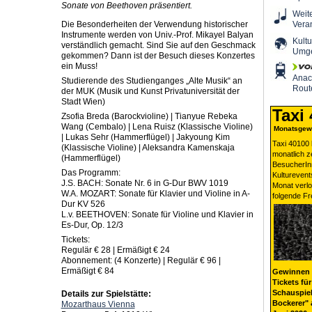
Sonate von Beethoven präsentiert.
Weit
Die Besonderheiten der Verwendung historischer
Vera
Instrumente werden von Univ.-Prof. Mikayel Balyan
Kultu
verständlich gemacht. Sind Sie auf den Geschmack
Umg
gekommen? Dann ist der Besuch dieses Konzertes
ein Muss!
Ana
Studierende des Studienganges „Alte Musik“ an
Rout
der MUK (Musik und Kunst Privatuniversität der
Stadt Wien)
Taxi
Zsofia Breda (Barockvioline) | Tianyue Rebeka
Wang (Cembalo) | Lena Ruisz (Klassische Violine)
Monatsgewi
| Lukas Sehr (Hammerflügel) | Jakyoung Kim
Taxi 40100 
(Klassische Violine) | Aleksandra Kamenskaja
monatlich 
(Hammerflügel)
BesucherIn
Das Programm:
Kulturevent
J.S. BACH: Sonate Nr. 6 in G-Dur BWV 1019
Monat verlo
W.A. MOZART: Sonate für Klavier und Violine in A-
folgende Fr
Dur KV 526
L.v. BEETHOVEN: Sonate für Violine und Klavier in
Es-Dur, Op. 12/3
Tickets:
Regulär € 28 | Ermäßigt € 24
Abonnement: (4 Konzerte) | Regulär € 96 |
Ermäßigt € 84
Gewinnen 
Tickets für
Schauspiel
Details zur Spielstätte:
Bockerer" 
Mozarthaus Vienna