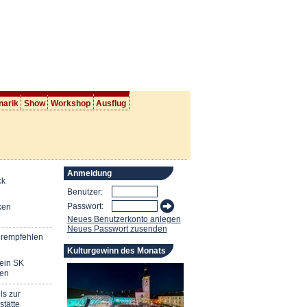
narik
Show
Workshop
Ausflug
Anmeldung
ck
Benutzer:
Passwort:
ken
Neues Benutzerkonto anlegen
Neues Passwort zusenden
erempfehlen
Kulturgewinn des Monats
mein SK
en
ls zur
stätte