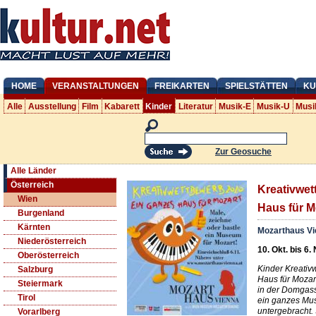
HOME
VERANSTALTUNGEN
FREIKARTEN
SPIELSTÄTTEN
KU
Alle
Ausstellung
Film
Kabarett
Kinder
Literatur
Musik-E
Musik-U
Musi
Zur Geosuche
Alle Länder
Österreich
Kreativwet
Wien
Haus für M
Burgenland
Kärnten
Mozarthaus V
Niederösterreich
10. Okt. bis 6.
Oberösterreich
Kinder Kreati
Salzburg
Haus für Mozar
Steiermark
in der Domgasse
Tirol
ein ganzes Mu
untergebracht. 
Vorarlberg