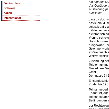
ein eigenes M
Deutschland
das Gebäude a
Schweiz
Ausstellung ge
ausstellen?
Italien
International
Lass dir doch 
bastle ein Mus
selbst kreativ
mit deiner ges
elektronisch o
Vienna schicke
Die schönsten 
ausgewählt un
Gewinner warten
als Weihnachts
Welt verschickt
Zusendung der
Telefonnummer
Mozarthaus Vie
GmbH
Domgasse 5 | 
Einsendeschlu
Kinder bis 12 
Teilnahmebedi
Erlaubt ist jed
Teilnahme am 
Bedingungen a
der Rechtsweg 