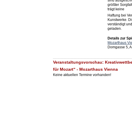
sind ausgeschl
größter Sorgfa
trägt keine
Haftung bei Ve
Kunstwerke. D
verständigt un
geladen.
Details zur Spi
Mozarthaus Vi
Domgasse 5, A
Veranstaltungsvorschau: Kreativwettb
für Mozart“ - Mozarthaus Vienna
Keine aktuellen Termine vorhanden!