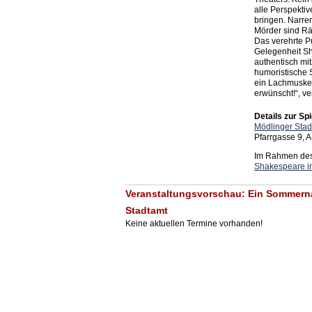
alle Perspekti
bringen. Narre
Mörder sind R
Das verehrte Pu
Gelegenheit S
authentisch mit
humoristische S
ein Lachmuskel
erwünscht!“, ve
Details zur Spi
Mödlinger Stad
Pfarrgasse 9, 
Im Rahmen des 
Shakespeare i
Veranstaltungsvorschau: Ein Sommern
Stadtamt
Keine aktuellen Termine vorhanden!