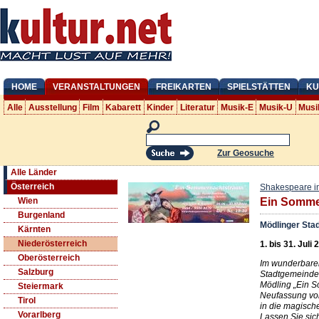
HOME
VERANSTALTUNGEN
FREIKARTEN
SPIELSTÄTTEN
KU
Alle
Ausstellung
Film
Kabarett
Kinder
Literatur
Musik-E
Musik-U
Musi
Zur Geosuche
Alle Länder
Österreich
Shakespeare i
Wien
Ein Somme
Burgenland
Mödlinger Sta
Kärnten
Niederösterreich
1. bis 31. Juli
Oberösterreich
Im wunderbare
Salzburg
Stadtgemeinde 
Mödling „Ein S
Steiermark
Neufassung vo
Tirol
in die magisch
Vorarlberg
Lassen Sie sic