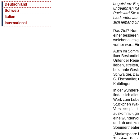
begeistern! Be
Deutschland
ungeahnten Kap
Schweiz
Puck wird Sie 
Italien
Lied ertönt au
sich jemand Une
International
Das Ziel? Nun:
einer besseren,
welcher alles g
vorher war... E
Auch im Somme
fixer Bestandt
Unter der Regi
lieben, streite
bekannte Gesic
Schwaiger, Dav
G. Fischnaller,
Kaiblinger.
In der wunders
findet sich al
Werk zum Leben
Stückchen Wald,
Versteckspielch
auskommt -, g
eine wundervo
und ab und zu 
Sommertheater
„Shakespeare is
Theaters. Kein