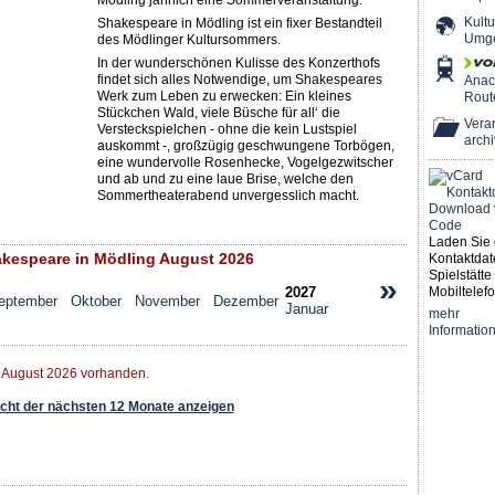
Mödling jährlich eine Sommerveranstaltung.
Kultu
Shakespeare in Mödling ist ein fixer Bestandteil
Umg
des Mödlinger Kultursommers.
In der wunderschönen Kulisse des Konzerthofs
findet sich alles Notwendige, um Shakespeares
Ana
Werk zum Leben zu erwecken: Ein kleines
Rout
Stückchen Wald, viele Büsche für all‘ die
Veran
Versteckspielchen - ohne die kein Lustspiel
archi
auskommt -, großzügig geschwungene Torbögen,
eine wundervolle Rosenhecke, Vogelgezwitscher
und ab und zu eine laue Brise, welche den
Sommertheaterabend unvergesslich macht.
Laden Sie 
kespeare in Mödling August 2026
Kontaktdat
Spielstätte 
»
2027
Mobiltelefo
eptember
Oktober
November
Dezember
Januar
mehr
Informatio
r August 2026 vorhanden.
ht der nächsten 12 Monate anzeigen