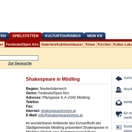
TEN
SPIELSTÄTTEN
KULTURTOURISMUS
MEIN KN
er
Festivals/Open Airs
Galerien/Auktionshäuser
Kinos
Kirchen
Kultur-Lok
Zur Geosuche
zurü
Shakespeare in Mödling
Region:
Niederösterreich
druc
Genre:
Festivals/Open Airs
Adresse:
Pfarrgasse 9
,
A
-
2340
Mödling
Telefon:
weit
Fax:
Internet:
shakespeareinmoe.at
für 
E-Mail:
info@shakespeareinmoe.at
merk
Im wunderbaren Ambiente des Konzerthofs der
Kont
Stadtgemeinde Mödling präsentiert Shakespeare in
expor