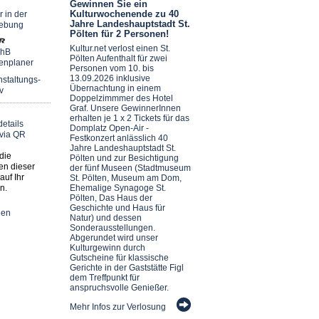
Gewinnen Sie ein
Kulturwochenende zu 40
r in der
Jahre Landeshauptstadt St.
ebung
Pölten für 2 Personen!
Kultur.net verlost einen St.
chB
Pölten Aufenthalt für zwei
enplaner
Personen vom 10. bis
13.09.2026 inklusive
staltungs-
Übernachtung in einem
v
Doppelzimmmer des Hotel
Graf. Unsere GewinnerInnen
erhalten je 1 x 2 Tickets für das
Domplatz Open-Air -
Festkonzert anlässlich 40
Jahre Landeshauptstadt St.
die
Pölten und zur Besichtigung
en dieser
der fünf Museen (Stadtmuseum
auf Ihr
St. Pölten, Museum am Dom,
n.
Ehemalige Synagoge St.
Pölten, Das Haus der
Geschichte und Haus für
nen
Natur) und dessen
Sonderausstellungen.
Abgerundet wird unser
Kulturgewinn durch
Gutscheine für klassische
Gerichte in der Gaststätte Figl
dem Treffpunkt für
anspruchsvolle Genießer.
Mehr Infos zur Verlosung