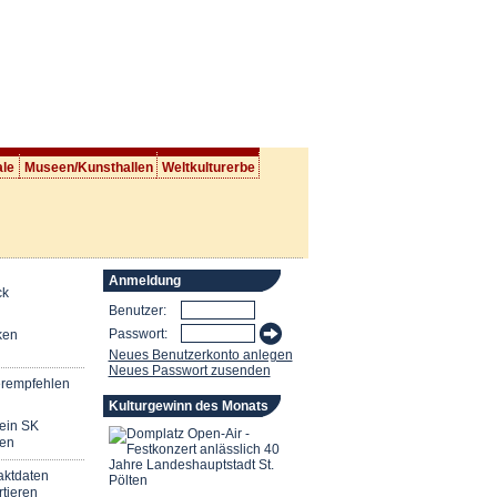
ale
Museen/Kunsthallen
Weltkulturerbe
Anmeldung
ck
Benutzer:
Passwort:
ken
Neues Benutzerkonto anlegen
Neues Passwort zusenden
erempfehlen
Kulturgewinn des Monats
mein SK
en
aktdaten
tieren