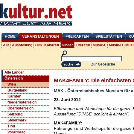
HOME
VERANSTALTUNGEN
FREIKARTEN
SPIELSTÄTTEN
KU
Alle
Ausstellung
Film
Kabarett
Kinder
Literatur
Musik-E
Musik-U
Musi
Zur Geosuche
Alle Länder
Österreich
MAK4FAMILY: Die einfachsten 
Wien
MAK - Österreischisches Museum für 
Burgenland
Kärnten
23. Juni 2012
Niederösterreich
Führungen und Workshops für die ganze Fa
Oberösterreich
Ausstellung "DINGE. schlicht & einfach".
Salzburg
Steiermark
MAK4FAMILY:
Tirol
Führungen und Workshops für die ganze 
Vorarlberg
Monat,