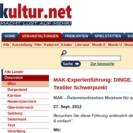
HOME
VERANSTALTUNGEN
FREIKARTEN
SPIELSTÄTTEN
KU
Alle
Ausstellung
Film
Kabarett
Kinder
Literatur
Musik-E
Musik-U
Musi
Zur Geosuche
Alle Länder
Österreich
MAK-Expertenführung: DINGE. s
Wien
Textiler Schwerpunkt
Burgenland
Kärnten
MAK - Österreischisches Museum für 
Niederösterreich
27. Sept. 2012
Oberösterreich
Salzburg
Besuchen Sie diese Führung anlässlich de
Steiermark
& einfach".
Tirol
Mit:
Vorarlberg