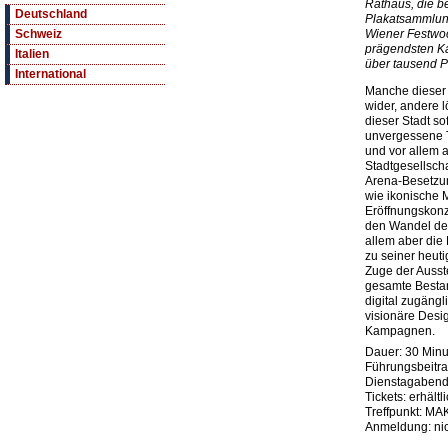
Rathaus, die be
Deutschland
Plakatsammlung
Wiener Festwoc
Schweiz
prägendsten K
Italien
über tausend P
International
Manche dieser P
wider, andere 
dieser Stadt so
unvergessene T
und vor allem 
Stadtgesellscha
Arena-Besetzu
wie ikonische 
Eröffnungskonz
den Wandel der
allem aber die 
zu seiner heuti
Zuge der Ausst
gesamte Besta
digital zugäng
visionäre Desi
Kampagnen.
Dauer: 30 Min
Führungsbeitrag
Dienstagabend
Tickets: erhält
Treffpunkt: MA
Anmeldung: nich