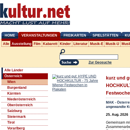
HOME
VERANSTALTUNGEN
FREIKARTEN
SPIELSTÄTTEN
KU
Alle
Ausstellung
Film
Kabarett
Kinder
Literatur
Musik-E
Musik-U
Musi
Zur Geosuche
Alle Länder
Österreich
kurz und 
Wien
HOCHKULTU
Burgenland
Festwochen
Kärnten
Niederösterreich
MAK - Österre
Oberösterreich
angewandte K
Salzburg
25. Aug. 2026
Steiermark
Gemeinsam mit
Tirol
Zusammenarbeit
Vorarlberg