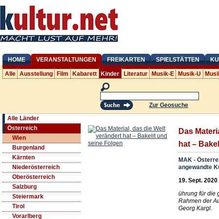
HOME
VERANSTALTUNGEN
FREIKARTEN
SPIELSTÄTTEN
KU
Alle
Ausstellung
Film
Kabarett
Kinder
Literatur
Musik-E
Musik-U
Musi
Zur Geosuche
Alle Länder
Österreich
Das Materia
Wien
hat – Bake
Burgenland
Kärnten
MAK - Österre
angewandte K
Niederösterreich
Oberösterreich
19. Sept. 2020
Salzburg
ührung für die 
Steiermark
Rahmen der Au
Tirol
Georg Kargl.
Vorarlberg