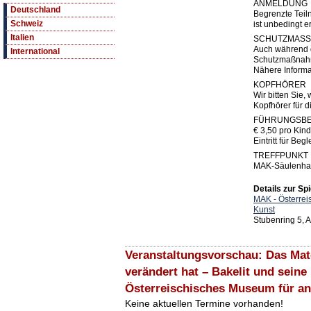
ANMELDUNG
Deutschland
Begrenzte Tei
Schweiz
ist unbedingt er
Italien
SCHUTZMAS
Auch während d
International
Schutzmaßnah
Nähere Informa
KOPFHÖRER
Wir bitten Sie,
Kopfhörer für 
FÜHRUNGSBE
€ 3,50 pro Kind 
Eintritt für Be
TREFFPUNKT
MAK-Säulenha
Details zur Spi
MAK - Österre
Kunst
Stubenring 5, 
Veranstaltungsvorschau: Das Mate
verändert hat – Bakelit und seine
Österreischisches Museum für a
Keine aktuellen Termine vorhanden!