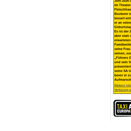
Juni 2026 
im Theater
Fleischhau
Bockerer i
bisserl ent
er an sein
Geburtsta
Es ist der 
aber statt 
erwarteten
Familienfe
seine Frau 
seinen, so
„Führers G
und sein 
präsentier
seine SA-U
bevor er z
Aufmarsch
Weitere Inf
Verlosung 