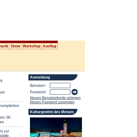
narik
Show
Workshop
Ausflug
Anmeldung
ck
Benutzer:
Passwort:
ken
Neues Benutzerkonto anlegen
Neues Passwort zusenden
erempfehlen
Kulturgewinn des Monats
mein SK
en
ls zur
stätte