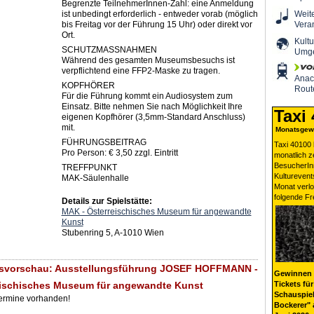
Begrenzte TeilnehmerInnen-Zahl: eine Anmeldung
ist unbedingt erforderlich - entweder vorab (möglich
Weit
bis Freitag vor der Führung 15 Uhr) oder direkt vor
Vera
Ort.
Kultu
SCHUTZMASSNAHMEN
Umg
Während des gesamten Museumsbesuchs ist
verpflichtend eine FFP2-Maske zu tragen.
Ana
KOPFHÖRER
Rout
Für die Führung kommt ein Audiosystem zum
Einsatz. Bitte nehmen Sie nach Möglichkeit Ihre
Taxi
eigenen Kopfhörer (3,5mm-Standard Anschluss)
mit.
Monatsgewi
FÜHRUNGSBEITRAG
Taxi 40100 
Pro Person: € 3,50 zzgl. Eintritt
monatlich 
BesucherIn
TREFFPUNKT
Kulturevent
MAK-Säulenhalle
Monat verlo
folgende Fr
Details zur Spielstätte:
MAK - Österreischisches Museum für angewandte
Kunst
Stubenring 5, A-1010 Wien
gsvorschau: Ausstellungsführung JOSEF HOFFMANN -
Gewinnen 
eischisches Museum für angewandte Kunst
Tickets für
Schauspiel
Termine vorhanden!
Bockerer" 