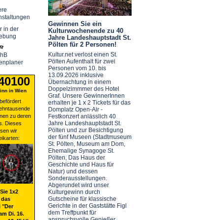
ere
nstaltungen
Gewinnen Sie ein
r in der
Kulturwochenende zu 40
ebung
Jahre Landeshauptstadt St.
Pölten für 2 Personen!
Kultur.net verlost einen St.
chB
Pölten Aufenthalt für zwei
enplaner
Personen vom 10. bis
13.09.2026 inklusive
 40100
Übernachtung in einem
Doppelzimmmer des Hotel
nn in Wien
Graf. Unsere GewinnerInnen
befördert
erhalten je 1 x 2 Tickets für das
zehntausende
Domplatz Open-Air -
nen zu deren
Festkonzert anlässlich 40
Jahre Landeshauptstadt St.
s. Dieses
Pölten und zur Besichtigung
sen wir
der fünf Museen (Stadtmuseum
eikarten:
St. Pölten, Museum am Dom,
Ehemalige Synagoge St.
Pölten, Das Haus der
Geschichte und Haus für
Natur) und dessen
Sonderausstellungen.
Abgerundet wird unser
Sie 1x2
Kulturgewinn durch
Gutscheine für klassische
 das
Gerichte in der Gaststätte Figl
 "Der
dem Treffpunkt für
am Di. 16.
anspruchsvolle Genießer.