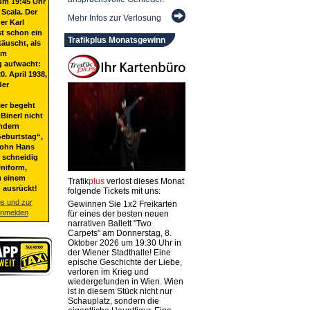
um 19:45 Uhr
 Scala. Der
Mehr Infos zur Verlosung
er Karl
st schon ein
Trafikplus Monatsgewinn
täuscht, als
em
g aufwacht:
20. April 1938,
der
ier begeht
Binerl nicht
ndern
eburtstag“,
Sohn Hans
t schneidig
niform,
u einem
Trafik
plus
verlost dieses Monat
 ausrückt!
folgende Tickets mit uns:
os und zur
Gewinnen Sie 1x2 Freikarten
anmelden
für eines der besten neuen
narrativen Ballett "Two
Carpets" am Donnerstag, 8.
Oktober 2026 um 19:30 Uhr in
der Wiener Stadthalle! Eine
epische Geschichte der Liebe,
verloren im Krieg und
wiedergefunden in Wien. Wien
ist in diesem Stück nicht nur
Schauplatz, sondern die