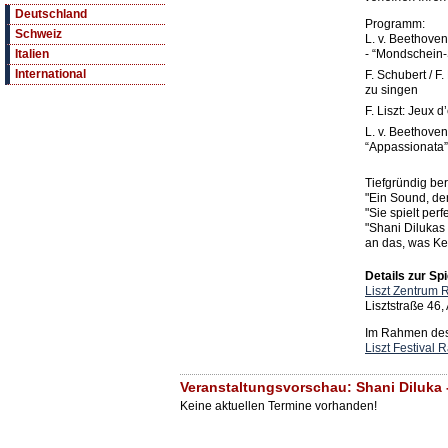
Deutschland
Programm:
Schweiz
L. v. Beethoven
- “Mondschein
Italien
International
F. Schubert / F
zu singen
F. Liszt: Jeux d
L. v. Beethoven
“Appassionata”
Tiefgründig be
"Ein Sound, der
"Sie spielt perf
"Shani Dilukas 
an das, was Kem
Details zur Spi
Liszt Zentrum 
Lisztstraße 46
Im Rahmen des 
Liszt Festival 
Veranstaltungsvorschau: Shani Diluka 
Keine aktuellen Termine vorhanden!