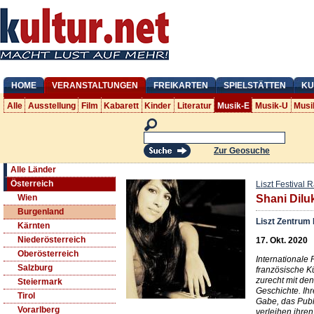
HOME
VERANSTALTUNGEN
FREIKARTEN
SPIELSTÄTTEN
KU
Alle
Ausstellung
Film
Kabarett
Kinder
Literatur
Musik-E
Musik-U
Musi
Zur Geosuche
Alle Länder
Österreich
Liszt Festival 
Wien
Shani Dilu
Burgenland
Liszt Zentrum 
Kärnten
Niederösterreich
17. Okt. 2020
Oberösterreich
Internationale
Salzburg
französische K
zurecht mit de
Steiermark
Geschichte. Ihr
Tirol
Gabe, das Publ
Vorarlberg
verleihen ihren