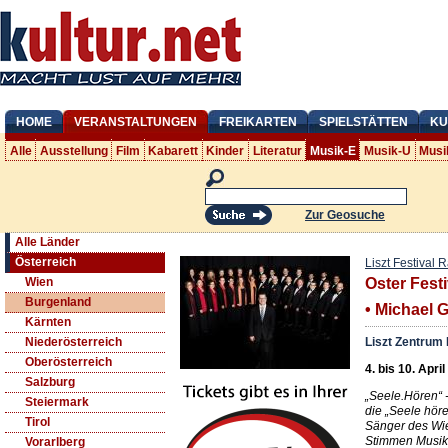
HOME
VERANSTALTUNGEN
FREIKARTEN
SPIELSTÄTTEN
KU
Alle
Ausstellung
Film
Kabarett
Kinder
Literatur
Musik-E
Musik-U
Musi
Zur Geosuche
Alle Länder
Österreich
Liszt Festival 
Wien
Oster Fest
Burgenland
• Michael 
Kärnten
Liszt Zentrum 
Niederösterreich
Oberösterreich
4. bis 10. Apri
Salzburg
„Seele.Hören“ -
Steiermark
die „Seele hör
Tirol
Sänger des Wi
Stimmen Musik
Vorarlberg