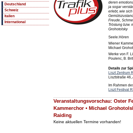
deren emotiona
Deutschland
ja sogar verstä
Schweiz
erlebt, wie si
Gemütszustand 
Italien
Freude, Schmer
International
Tröstung bzw. 
Grohotolsky
Seele.Hören
Wiener Kamme
Michael Grohot
Werke von F. Li
Poulenc, B. Brit
Details zur Spi
Liszt Zentrum 
Lisztstraße 46
Im Rahmen des 
Liszt Festival 
Veranstaltungsvorschau: Oster Fe
Kammerchor • Michael Grohotolsk
Raiding
Keine aktuellen Termine vorhanden!