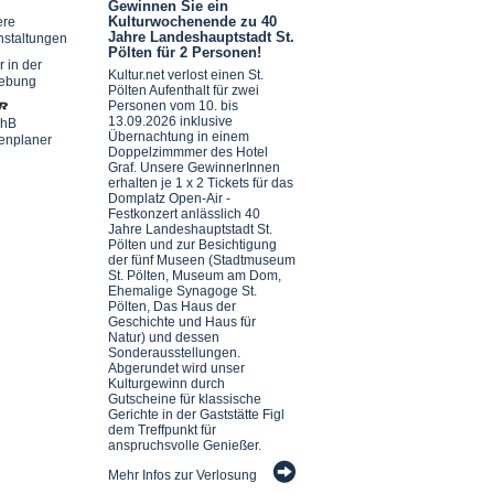
Gewinnen Sie ein
Kulturwochenende zu 40
ere
Jahre Landeshauptstadt St.
nstaltungen
Pölten für 2 Personen!
r in der
Kultur.net verlost einen St.
ebung
Pölten Aufenthalt für zwei
Personen vom 10. bis
13.09.2026 inklusive
chB
Übernachtung in einem
enplaner
Doppelzimmmer des Hotel
Graf. Unsere GewinnerInnen
erhalten je 1 x 2 Tickets für das
Domplatz Open-Air -
Festkonzert anlässlich 40
Jahre Landeshauptstadt St.
Pölten und zur Besichtigung
der fünf Museen (Stadtmuseum
St. Pölten, Museum am Dom,
Ehemalige Synagoge St.
Pölten, Das Haus der
Geschichte und Haus für
Natur) und dessen
Sonderausstellungen.
Abgerundet wird unser
Kulturgewinn durch
Gutscheine für klassische
Gerichte in der Gaststätte Figl
dem Treffpunkt für
anspruchsvolle Genießer.
Mehr Infos zur Verlosung