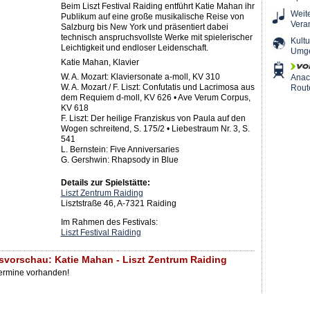
Beim Liszt Festival Raiding entführt Katie Mahan ihr
Weit
Publikum auf eine große musikalische Reise von
Vera
Salzburg bis New York und präsentiert dabei
technisch anspruchsvollste Werke mit spielerischer
Kultu
Leichtigkeit und endloser Leidenschaft.
Umg
Katie Mahan, Klavier
W. A. Mozart: Klaviersonate a-moll, KV 310
Ana
W. A. Mozart / F. Liszt: Confutatis und Lacrimosa aus
Rout
dem Requiem d-moll, KV 626 • Ave Verum Corpus,
KV 618
F. Liszt: Der heilige Franziskus von Paula auf den
Wogen schreitend, S. 175/2 • Liebestraum Nr. 3, S.
541
L. Bernstein: Five Anniversaries
G. Gershwin: Rhapsody in Blue
Details zur Spielstätte:
Liszt Zentrum Raiding
Lisztstraße 46, A-7321 Raiding
Im Rahmen des Festivals:
Liszt Festival Raiding
svorschau: Katie Mahan - Liszt Zentrum Raiding
Termine vorhanden!