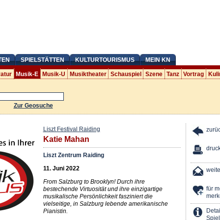
TEN
SPIELSTÄTTEN
KULTURTOURISMUS
MEIN KN
ratur
Musik-E
Musik-U
Musiktheater
Schauspiel
Szene
Tanz
Vortrag
Kuli
Zur Geosuche
Liszt Festival Raiding
zurü
Katie Mahan
druc
Liszt Zentrum Raiding
11. Juni 2022
weit
From Salzburg to Brooklyn! Durch ihre
für 
bestechende Virtuosität und ihre einzigartige
merk
musikalische Persönlichkeit fasziniert die
vielseitige, in Salzburg lebende amerikanische
Detai
Pianistin.
Spiel