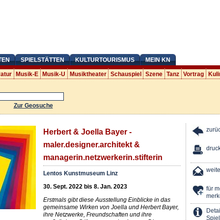
TEN
SPIELSTÄTTEN
KULTURTOURISMUS
MEIN KN
ratur
Musik-E
Musik-U
Musiktheater
Schauspiel
Szene
Tanz
Vortrag
Kuli
Zur Geosuche
zurü
Herbert & Joella Bayer -
maler.designer.architekt &
druc
managerin.netzwerkerin.stifterin
weit
Lentos Kunstmuseum Linz
30. Sept. 2022 bis 8. Jan. 2023
für 
merk
Erstmals gibt diese Ausstellung Einblicke in das
gemeinsame Wirken von Joella und Herbert Bayer,
Detai
ihre Netzwerke, Freundschaften und ihre
Spiel