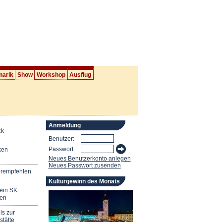
narik
Show
Workshop
Ausflug
Anmeldung
ck
Benutzer:
Passwort:
ken
Neues Benutzerkonto anlegen
Neues Passwort zusenden
erempfehlen
Kulturgewinn des Monats
mein SK
en
ls zur
stätte