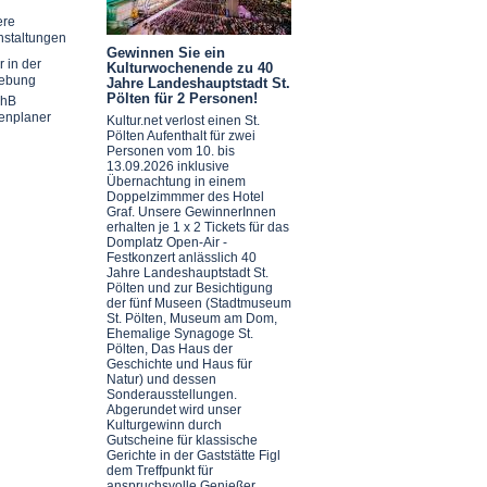
ere
nstaltungen
Gewinnen Sie ein
r in der
Kulturwochenende zu 40
ebung
Jahre Landeshauptstadt St.
Pölten für 2 Personen!
chB
enplaner
Kultur.net verlost einen St.
Pölten Aufenthalt für zwei
Personen vom 10. bis
13.09.2026 inklusive
Übernachtung in einem
Doppelzimmmer des Hotel
Graf. Unsere GewinnerInnen
erhalten je 1 x 2 Tickets für das
Domplatz Open-Air -
Festkonzert anlässlich 40
Jahre Landeshauptstadt St.
Pölten und zur Besichtigung
der fünf Museen (Stadtmuseum
St. Pölten, Museum am Dom,
Ehemalige Synagoge St.
Pölten, Das Haus der
Geschichte und Haus für
Natur) und dessen
Sonderausstellungen.
Abgerundet wird unser
Kulturgewinn durch
Gutscheine für klassische
Gerichte in der Gaststätte Figl
dem Treffpunkt für
anspruchsvolle Genießer.