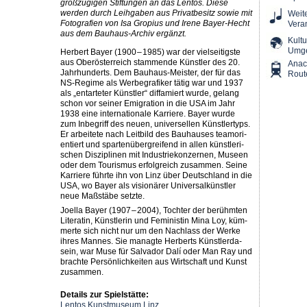
großzügigen Stiftungen an das Lentos. Diese
werden durch Leihgaben aus Privatbesitz sowie mit
Weit
Fotografien von Isa Gropius und Irene Bayer-Hecht
Vera
aus dem Bauhaus-Archiv ergänzt.
Kultu
Umg
Her­bert Bay­er (1900 – 1985) war der viel­sei­tigs­te
aus Ober­ös­ter­reich stam­men­de Künst­ler des 20.
Ana
Jahr­hun­derts. Dem Bau­haus-Meis­ter, der für das
Rout
NS-Regime als Wer­be­gra­fi­ker tätig war und 1937
als ​„ent­ar­te­ter Künst­ler“ dif­fa­miert wur­de, gelang
schon vor sei­ner Emi­gra­ti­on in die USA im Jahr
1938 eine inter­na­tio­na­le Kar­rie­re. Bay­er wur­de
zum Inbe­griff des neu­en, uni­ver­sel­len Künst­ler­typs.
Er arbei­te­te nach Leit­bild des Bau­hau­ses team­ori­
en­tiert und spar­ten­über­grei­fend in allen künst­le­ri­
schen Dis­zi­pli­nen mit Indus­trie­kon­zer­nen, Muse­en
oder dem Tou­ris­mus erfolg­reich zusam­men. Sei­ne
Kar­rie­re führ­te ihn von Linz über Deutsch­land in die
USA, wo Bay­er als visio­nä­rer Uni­ver­sal­künst­ler
neue Maß­stä­be setzte.
Joel­la Bay­er (1907 – 2004), Toch­ter der berühm­ten
Lite­ra­tin, Künst­le­rin und Femi­nis­tin Mina Loy, küm­
mer­te sich nicht nur um den Nach­lass der Wer­ke
ihres Man­nes. Sie manag­te Her­berts Künst­ler­da­
sein, war Muse für Sal­va­dor Dalí oder Man Ray und
brach­te Per­sön­lich­kei­ten aus Wirt­schaft und Kunst
zusammen.
Details zur Spielstätte:
Lentos Kunstmuseum Linz