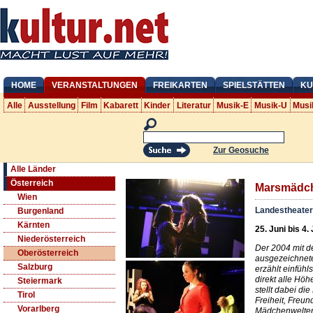
HOME
VERANSTALTUNGEN
FREIKARTEN
SPIELSTÄTTEN
KU
Alle
Ausstellung
Film
Kabarett
Kinder
Literatur
Musik-E
Musik-U
Musi
Zur Geosuche
Alle Länder
Österreich
Marsmädc
Wien
Landestheater
Burgenland
Kärnten
25. Juni bis 4.
Niederösterreich
Der 2004 mit d
Oberösterreich
ausgezeichnet
Salzburg
erzählt einfüh
direkt alle Höh
Steiermark
stellt dabei d
Tirol
Freiheit, Freun
Vorarlberg
Mädchenwelten