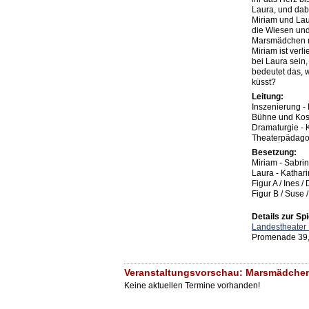
Laura, und dabe
Miriam und Lau
die Wiesen und 
Marsmädchen m
Miriam ist verli
bei Laura sein
bedeutet das,
küsst?
Leitung:
Inszenierung -
Bühne und Kost
Dramaturgie - 
Theaterpädagog
Besetzung:
Miriam - Sabri
Laura - Kathar
Figur A / Ines 
Figur B / Suse 
Details zur Spi
Landestheater 
Promenade 39,
Veranstaltungsvorschau: Marsmädchen
Keine aktuellen Termine vorhanden!