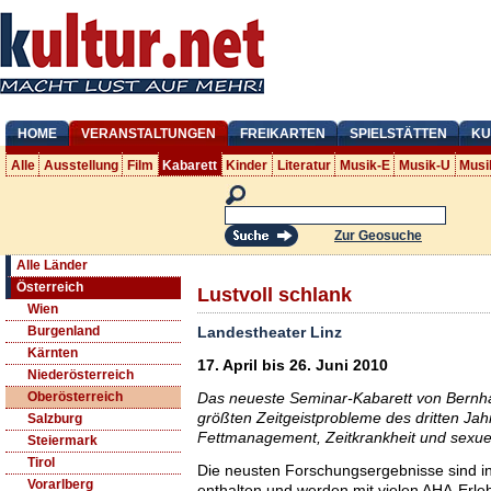
HOME
VERANSTALTUNGEN
FREIKARTEN
SPIELSTÄTTEN
KU
Alle
Ausstellung
Film
Kabarett
Kinder
Literatur
Musik-E
Musik-U
Musi
Zur Geosuche
Alle Länder
Österreich
Lustvoll schlank
Wien
Landestheater Linz
Burgenland
Kärnten
17. April bis 26. Juni 2010
Niederösterreich
Das neueste Seminar-Kabarett von Bernhard
Oberösterreich
größten Zeitgeistprobleme des dritten Ja
Salzburg
Fettmanagement, Zeitkrankheit und sexuell
Steiermark
Tirol
Die neusten Forschungsergebnisse sind i
Vorarlberg
enthalten und werden mit vielen AHA-Erle