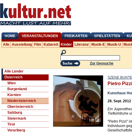
HOME
VERANSTALTUNGEN
FREIKARTEN
SPIELSTÄTTEN
KU
Alle
Ausstellung
Film
Kabarett
Kinder
Literatur
Musik-E
Musik-U
Musi
Zur Geosuche
Alle Länder
Österreich
SZENE BUNTE 
Wien
Pietro Pizz
Burgenland
Kunsthaus Ho
Kärnten
Niederösterreich
28. Sept. 2012
Oberösterreich
Ein Jugendthea
Salzburg
Tiefkühltruhe u
Steiermark
"Pietro Pizzi" 
Tirol
Individuum geg
Gesellschaftsf
Vorarlberg