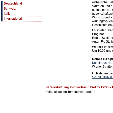
ästhetische Bel
Deutschland
skurrilen und 
Schweiz
gelingt es, auf
gesellschaftsre
Italien
Wortwitz und Pr
International
wirkungsvollen 
Geschichte erz
Es spielen: Ka
Pröglhöf
Regie: Svetlan
Autor: Flo Staf
Weitere Inform
Um 10:00 und 
Details zur Spi
Kunsthaus Hor
Wiener Straße 
Im Rahmen des 
SZENE BUNTE 
Veranstaltungsvorschau: Pietro Pizzi 
Keine aktuellen Termine vorhanden!