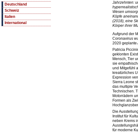
Jahrzehnten: u
Deutschland
hyperrealistisc
Schweiz
Wesen umsorgen
Köpfe aneinan
Italien
(2018), eine S
International
Körper ihrer Mu
Aufgrund der
Coronavirus wu
2020 geplante 
Patricia Piccini
geklonten Exis
Mensch, Tier u
sie empathisch
und Mitgefühl 
kreatürliches 
Expression ver
Sierra Leone s
das multiple V
Technischen. T
Motorrädern un
Formen als Zwi
Hochglanzober
Die Ausstellung
Institut für Ku
neben Krems in
Ausstellungsh
für moderne Ku