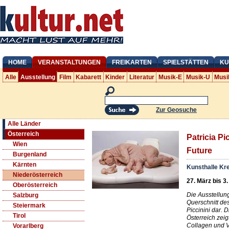
HOME
VERANSTALTUNGEN
FREIKARTEN
SPIELSTÄTTEN
KU
Alle
Ausstellung
Film
Kabarett
Kinder
Literatur
Musik-E
Musik-U
Musi
Zur Geosuche
Alle Länder
Österreich
Patricia Pi
Wien
Future
Burgenland
Kärnten
Kunsthalle K
Niederösterreich
27. März bis 3.
Oberösterreich
Die Ausstellung
Salzburg
Querschnitt de
Steiermark
Piccinini dar. 
Tirol
Österreich zeig
Collagen und V
Vorarlberg