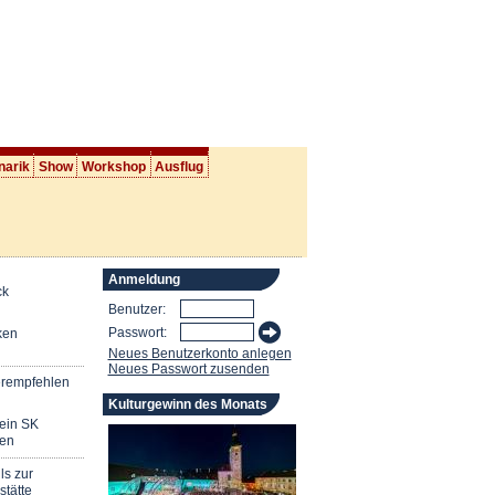
narik
Show
Workshop
Ausflug
Anmeldung
ck
Benutzer:
Passwort:
ken
Neues Benutzerkonto anlegen
Neues Passwort zusenden
erempfehlen
Kulturgewinn des Monats
mein SK
en
ls zur
stätte