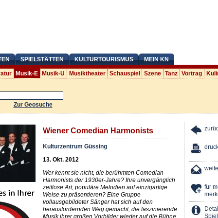
TEN
SPIELSTÄTTEN
KULTURTOURISMUS
MEIN KN
ratur
Musik-E
Musik-U
Musiktheater
Schauspiel
Szene
Tanz
Vortrag
Kuli
Zur Geosuche
zurü
Wiener Comedian Harmonists
Kulturzentrum Güssing
druc
13. Okt. 2012
weit
Wer kennt sie nicht, die berühmten Comedian
Harmonists der 1930er-Jahre? Ihre unvergänglich
für 
zeitlose Art, populäre Melodien auf einzigartige
merk
Weise zu präsentieren? Eine Gruppe
vollausgebildeter Sänger hat sich auf den
Detai
herausfordernden Weg gemacht, die faszinierende
Spiel
Musik ihrer großen Vorbilder wieder auf die Bühne