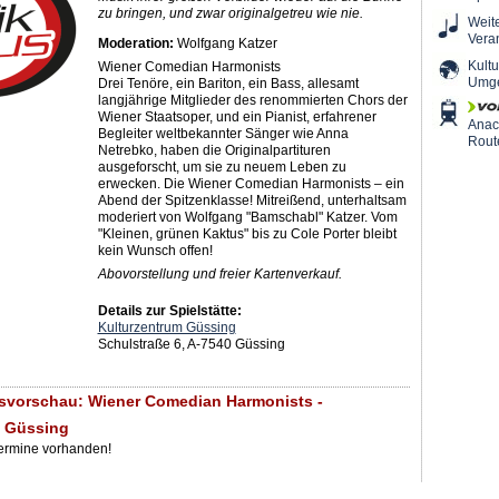
zu bringen, und zwar originalgetreu wie nie.
Weit
Vera
Moderation:
Wolfgang Katzer
Kultu
Wiener Comedian Harmonists
Umg
Drei Tenöre, ein Bariton, ein Bass, allesamt
langjährige Mitglieder des renommierten Chors der
Wiener Staatsoper, und ein Pianist, erfahrener
Ana
Begleiter weltbekannter Sänger wie Anna
Rout
Netrebko, haben die Originalpartituren
ausgeforscht, um sie zu neuem Leben zu
erwecken. Die Wiener Comedian Harmonists – ein
Abend der Spitzenklasse! Mitreißend, unterhaltsam
moderiert von Wolfgang "Bamschabl" Katzer. Vom
"Kleinen, grünen Kaktus" bis zu Cole Porter bleibt
kein Wunsch offen!
Abovorstellung und freier Kartenverkauf.
Details zur Spielstätte:
Kulturzentrum Güssing
Schulstraße 6, A-7540 Güssing
svorschau: Wiener Comedian Harmonists -
m Güssing
Termine vorhanden!