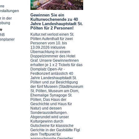
ere
nstaltungen
Gewinnen Sie ein
r in der
Kulturwochenende zu 40
ebung
Jahre Landeshauptstadt St.
Pölten für 2 Personen!
Kultur.net verlost einen St.
chB
Pölten Aufenthalt für zwei
enplaner
Personen vom 10. bis
13.09.2026 inklusive
Übernachtung in einem
Doppelzimmmer des Hotel
Graf. Unsere GewinnerInnen
erhalten je 1 x 2 Tickets für das
Domplatz Open-Air -
Festkonzert anlässlich 40
Jahre Landeshauptstadt St.
Pölten und zur Besichtigung
der fünf Museen (Stadtmuseum
St. Pölten, Museum am Dom,
Ehemalige Synagoge St.
Pölten, Das Haus der
Geschichte und Haus für
Natur) und dessen
Sonderausstellungen.
Abgerundet wird unser
Kulturgewinn durch
Gutscheine für klassische
Gerichte in der Gaststätte Figl
dem Treffpunkt für
anspruchsvolle Genießer.