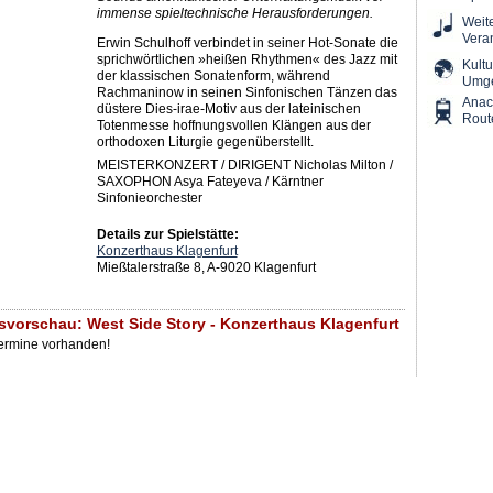
immense spieltechnische Herausforderungen.
Weit
Vera
Erwin Schulhoff verbindet in seiner Hot-Sonate die
sprichwörtlichen »heißen Rhythmen« des Jazz mit
Kultu
der klassischen Sonatenform, während
Umg
Rachmaninow in seinen Sinfonischen Tänzen das
Ana
düstere Dies-irae-Motiv aus der lateinischen
Rout
Totenmesse hoffnungsvollen Klängen aus der
orthodoxen Liturgie gegenüberstellt.
MEISTERKONZERT / DIRIGENT Nicholas Milton /
SAXOPHON Asya Fateyeva / Kärntner
Sinfonieorchester
Details zur Spielstätte:
Konzerthaus Klagenfurt
Mießtalerstraße 8, A-9020 Klagenfurt
svorschau: West Side Story - Konzerthaus Klagenfurt
Termine vorhanden!