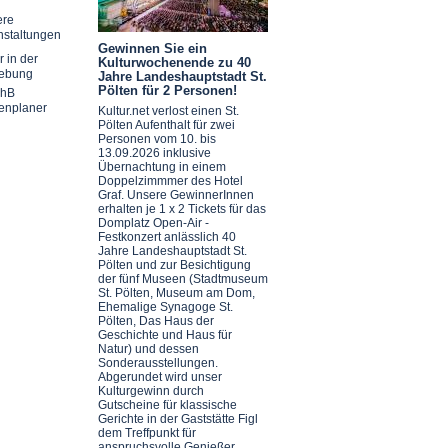
ere
nstaltungen
Gewinnen Sie ein
r in der
Kulturwochenende zu 40
ebung
Jahre Landeshauptstadt St.
Pölten für 2 Personen!
chB
enplaner
Kultur.net verlost einen St.
Pölten Aufenthalt für zwei
Personen vom 10. bis
13.09.2026 inklusive
Übernachtung in einem
Doppelzimmmer des Hotel
Graf. Unsere GewinnerInnen
erhalten je 1 x 2 Tickets für das
Domplatz Open-Air -
Festkonzert anlässlich 40
Jahre Landeshauptstadt St.
Pölten und zur Besichtigung
der fünf Museen (Stadtmuseum
St. Pölten, Museum am Dom,
Ehemalige Synagoge St.
Pölten, Das Haus der
Geschichte und Haus für
Natur) und dessen
Sonderausstellungen.
Abgerundet wird unser
Kulturgewinn durch
Gutscheine für klassische
Gerichte in der Gaststätte Figl
dem Treffpunkt für
anspruchsvolle Genießer.