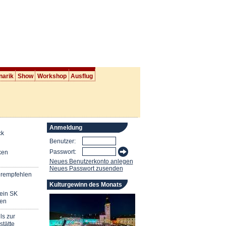
narik
Show
Workshop
Ausflug
Anmeldung
ck
Benutzer:
Passwort:
ken
Neues Benutzerkonto anlegen
Neues Passwort zusenden
erempfehlen
Kulturgewinn des Monats
mein SK
en
ls zur
stätte