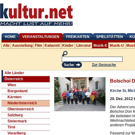
HOME
VERANSTALTUNGEN
FREIKARTEN
SPIELSTÄTTEN
KU
Alle
Ausstellung
Film
Kabarett
Kinder
Literatur
Musik-E
Musik-U
Musi
Zur Geosuche
Alle Länder
Österreich
Bolschoi 
Wien
Kirche St. Mic
Burgenland
Kärnten
20. Dez. 2012 
Niederösterreich
Der Advent und
Oberösterreich
Bolschoi Don 
Salzburg
die beliebten H
Weihnachtslied
Steiermark
anderen Projek
Tirol
Passend zur We
Vorarlberg