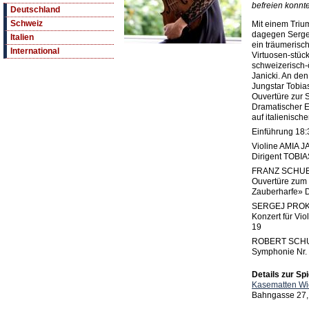
befreien konnte
Deutschland
Schweiz
Mit einem Triu
dagegen Sergej
Italien
ein träumerisch
International
Virtuosen-stück
schweizerisch-
Janicki. An den
Jungstar Tobia
Ouvertüre zur 
Dramatischer Er
auf italienisch
Einführung 18:
Violine AMIA J
Dirigent TOB
FRANZ SCHU
Ouvertüre zum 
Zauberharfe» 
SERGEJ PRO
Konzert für Vio
19
ROBERT SCH
Symphonie Nr. 
Details zur Spi
Kasematten Wi
Bahngasse 27,