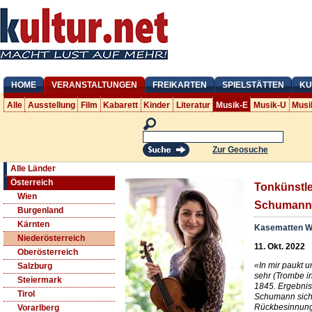
HOME
VERANSTALTUNGEN
FREIKARTEN
SPIELSTÄTTEN
KU
Alle
Ausstellung
Film
Kabarett
Kinder
Literatur
Musik-E
Musik-U
Musi
Zur Geosuche
Alle Länder
Österreich
Tonkünstle
Wien
Schumann
Burgenland
Kärnten
Kasematten W
Niederösterreich
11. Okt. 2022
Oberösterreich
«In mir paukt u
Salzburg
sehr (Trombe i
Steiermark
1845. Ergebnis
Tirol
Schumann sich 
Rückbesinnung
Vorarlberg