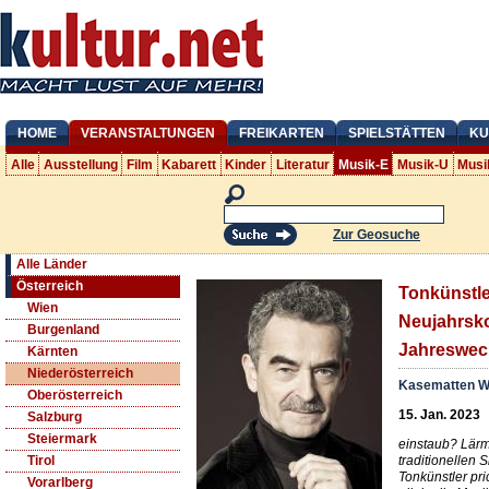
HOME
VERANSTALTUNGEN
FREIKARTEN
SPIELSTÄTTEN
KU
Alle
Ausstellung
Film
Kabarett
Kinder
Literatur
Musik-E
Musik-U
Musi
Zur Geosuche
Alle Länder
Österreich
Tonkünstle
Wien
Neujahrsk
Burgenland
Jahreswec
Kärnten
Niederösterreich
Kasematten W
Oberösterreich
15. Jan. 2023
Salzburg
Steiermark
einstaub? Lär
traditionellen 
Tirol
Tonkünstler pric
Vorarlberg