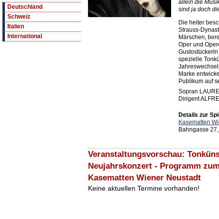
allein die Mus
Deutschland
sind ja doch di
Schweiz
Die heiter bes
Italien
Strauss-Dynast
International
Märschen, bere
Oper und Operet
Gustostückerln
spezielle Tonk
Jahreswechsel 
Marke entwickel
Publikum auf se
Sopran LAUR
Dirigent ALF
Details zur Spi
Kasematten Wi
Bahngasse 27,
Veranstaltungsvorschau: Tonküns
Neujahrskonzert - Programm zum
Kasematten Wiener Neustadt
Keine aktuellen Termine vorhanden!