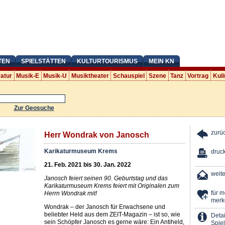
TEN
SPIELSTÄTTEN
KULTURTOURISMUS
MEIN KN
ratur
Musik-E
Musik-U
Musiktheater
Schauspiel
Szene
Tanz
Vortrag
Kuli
Zur Geosuche
zurü
Herr Wondrak von Janosch
Karikaturmuseum Krems
druc
21. Feb. 2021 bis 30. Jan. 2022
weit
Janosch feiert seinen 90. Geburtstag und das
Karikaturmuseum Krems feiert mit Originalen zum
für 
Herrn Wondrak mit!
merk
Wondrak – der Janosch für Erwachsene und
beliebter Held aus dem ZEIT-Magazin – ist so, wie
Detai
sein Schöpfer Janosch es gerne wäre: Ein Antiheld,
Spiel