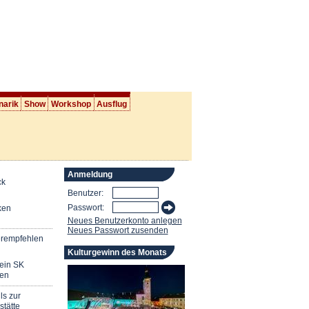
narik
Show
Workshop
Ausflug
Anmeldung
ck
Benutzer:
Passwort:
ken
Neues Benutzerkonto anlegen
Neues Passwort zusenden
erempfehlen
Kulturgewinn des Monats
mein SK
en
ls zur
stätte