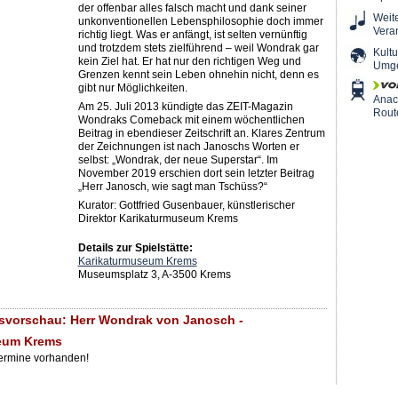
der offenbar alles falsch macht und dank seiner
Weit
unkonventionellen Lebensphilosophie doch immer
Vera
richtig liegt. Was er anfängt, ist selten vernünftig
und trotzdem stets zielführend – weil Wondrak gar
Kultu
kein Ziel hat. Er hat nur den richtigen Weg und
Umg
Grenzen kennt sein Leben ohnehin nicht, denn es
gibt nur Möglichkeiten.
Ana
Am 25. Juli 2013 kündigte das ZEIT-Magazin
Rout
Wondraks Comeback mit einem wöchentlichen
Beitrag in ebendieser Zeitschrift an. Klares Zentrum
der Zeichnungen ist nach Janoschs Worten er
selbst: „Wondrak, der neue Superstar“. Im
November 2019 erschien dort sein letzter Beitrag
„Herr Janosch, wie sagt man Tschüss?“
Kurator: Gottfried Gusenbauer, künstlerischer
Direktor Karikaturmuseum Krems
Details zur Spielstätte:
Karikaturmuseum Krems
Museumsplatz 3, A-3500 Krems
svorschau: Herr Wondrak von Janosch -
eum Krems
Termine vorhanden!