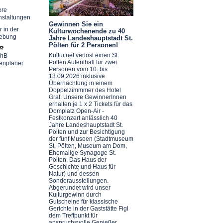
ere
nstaltungen
Gewinnen Sie ein
r in der
Kulturwochenende zu 40
ebung
Jahre Landeshauptstadt St.
Pölten für 2 Personen!
Kultur.net verlost einen St.
chB
Pölten Aufenthalt für zwei
enplaner
Personen vom 10. bis
13.09.2026 inklusive
Übernachtung in einem
Doppelzimmmer des Hotel
Graf. Unsere GewinnerInnen
erhalten je 1 x 2 Tickets für das
Domplatz Open-Air -
Festkonzert anlässlich 40
Jahre Landeshauptstadt St.
Pölten und zur Besichtigung
der fünf Museen (Stadtmuseum
St. Pölten, Museum am Dom,
Ehemalige Synagoge St.
Pölten, Das Haus der
Geschichte und Haus für
Natur) und dessen
Sonderausstellungen.
Abgerundet wird unser
Kulturgewinn durch
Gutscheine für klassische
Gerichte in der Gaststätte Figl
dem Treffpunkt für
anspruchsvolle Genießer.