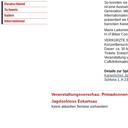
So konnten sie 
Deutschland
ist eine Ausna
Schweiz
Generation. Mit
Internationalen
Italien
präsentiert si
International
barocken Kaise
Maria Ladurne
H.I.F.Biber Con
VERKÜRZTE 
Konzertbesuche
Dauer: ca. 30 M
Tickets: Erwac
Veranstaltung v
Café/Informatio
Details zur Spi
Kaiserliches J
Schloss 1, A-2
Veranstaltungsvorschau: Primadonnen d
Jagdschloss Eckartsau
Keine aktuellen Termine vorhanden!