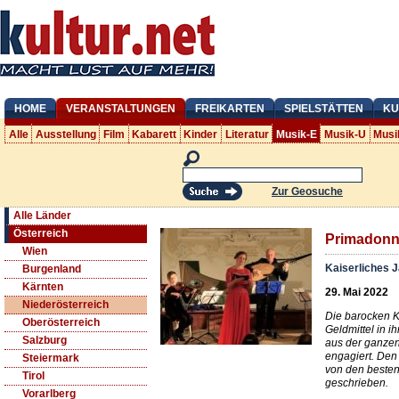
HOME
VERANSTALTUNGEN
FREIKARTEN
SPIELSTÄTTEN
KU
Alle
Ausstellung
Film
Kabarett
Kinder
Literatur
Musik-E
Musik-U
Musi
Zur Geosuche
Alle Länder
Österreich
Primadonn
Wien
Kaiserliches 
Burgenland
Kärnten
29. Mai 2022
Niederösterreich
Die barocken K
Oberösterreich
Geldmittel in 
Salzburg
aus der ganzen
engagiert. Den
Steiermark
von den besten
Tirol
geschrieben.
Vorarlberg