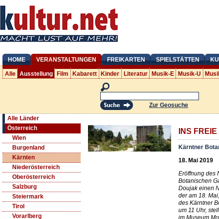
HOME
VERANSTALTUNGEN
FREIKARTEN
SPIELSTÄTTEN
KU
Alle
Ausstellung
Film
Kabarett
Kinder
Literatur
Musik-E
Musik-U
Musi
Zur Geosuche
Alle Länder
Österreich
INS FREIE
Wien
Kärntner Bota
Burgenland
Kärnten
18. Mai 2019
Niederösterreich
Eröffnung des 
Oberösterreich
Botanischen Gar
Salzburg
Doujak einen 
der am 18. Mai
Steiermark
des Kärntner Bo
Tirol
um 11 Uhr, stel
Vorarlberg
im Museum Mod