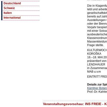
Deutschland
Die in Klagenf
Schweiz
lebt und arbeit
gesellschaftskr
Italien
bereits auf zah
International
Ausstellungen 
oder der Bienn
Vorjahr bespie
mit einer Soloa
ausbeuterische
Klassenordnun
Massenkleidung
Frage stellte.
KULTURWOCH
KOROŠKA
16.–18. MAI 2
präsentiert vo
LENDHAUER
in Zusammenar
MAB u.v.m
EINTRITT FREI
Details zur Spi
Kärntner Botan
Prof.-Dr.-Kahle
Veranstaltungsvorschau: INS FREIE - 