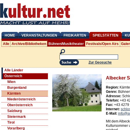
HOME
VERANSTALTUNGEN
FREIKARTEN
SPIELSTÄTTEN
KU
Alle
Archive/Bibliotheken
Bühnen/Musiktheater
Festivals/Open Airs
Gale
Zur Geosuche
Alle Länder
Österreich
Albecker S
Wien
Region:
Kärnt
Burgenland
Genre:
Bühnen/
Kärnten
Adresse:
Schl
Niederösterreich
Telefon:
+43 4
Fax:
+43 4279
Oberösterreich
Internet:
schlo
Salzburg
E-Mail:
info@sc
Steiermark
Mit dem Albecke
Tirol
Kultursommer u
Vorarlberg