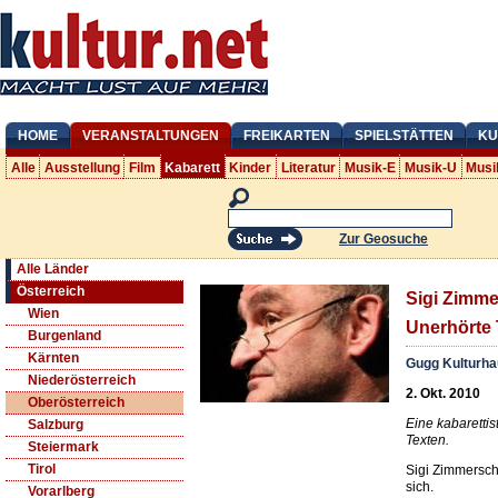
HOME
VERANSTALTUNGEN
FREIKARTEN
SPIELSTÄTTEN
KU
Alle
Ausstellung
Film
Kabarett
Kinder
Literatur
Musik-E
Musik-U
Musi
Zur Geosuche
Alle Länder
Österreich
Sigi Zimme
Wien
Unerhörte 
Burgenland
Kärnten
Gugg Kulturha
Niederösterreich
2. Okt. 2010
Oberösterreich
Eine kabaretti
Salzburg
Texten.
Steiermark
Tirol
Sigi Zimmerschi
sich.
Vorarlberg