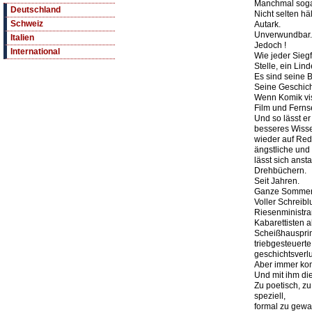
Manchmal sogar
Deutschland
Nicht selten häl
Schweiz
Autark.
Unverwundbar.
Italien
Jedoch !
International
Wie jeder Siegf
Stelle, ein Lind
Es sind seine B
Seine Geschicht
Wenn Komik vis
Film und Ferns
Und so lässt e
besseres Wisse
wieder auf Red
ängstliche und
lässt sich ans
Drehbüchern.
Seit Jahren.
Ganze Sommer
Voller Schreiblu
Riesenministra
Kabarettisten a
Scheißhausprin
triebgesteuert
geschichtsverl
Aber immer kom
Und mit ihm di
Zu poetisch, zu
speziell,
formal zu gewa