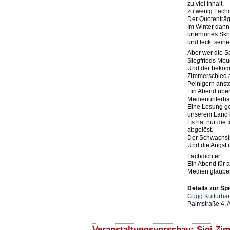
zu viel Inhalt,
zu wenig Lachd
Der Quotenträg
Im Winter dann 
unerhörtes Skri
und leckt sein
Aber wer die S
Siegfrieds Meu
Und der bekom
Zimmerschied 
Peinigern anste
Ein Abend über
Medienunterha
Eine Lesung geg
unserem Land 
Es hat nur die 
abgelöst.
Der Schwachsinn
Und die Angst 
Lachdichter.
Ein Abend für al
Medien glaube
Details zur Spi
Gugg Kulturhau
Palmstraße 4,
Veranstaltungsvorschau: Sigi Zi