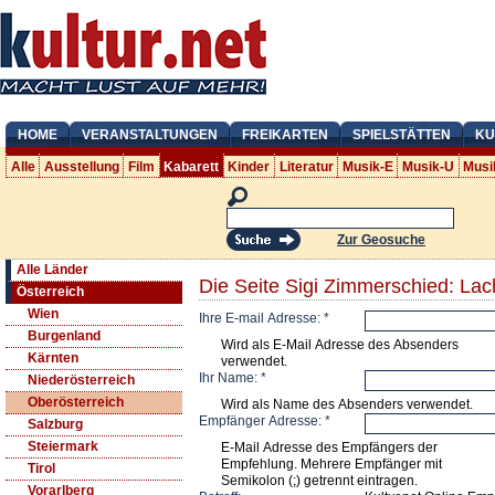
HOME
VERANSTALTUNGEN
FREIKARTEN
SPIELSTÄTTEN
KU
Alle
Ausstellung
Film
Kabarett
Kinder
Literatur
Musik-E
Musik-U
Musi
Zur Geosuche
Alle Länder
Die Seite Sigi Zimmerschied: Lac
Österreich
Wien
Ihre E-mail Adresse:
*
Burgenland
Wird als E-Mail Adresse des Absenders
Kärnten
verwendet.
Ihr Name:
*
Niederösterreich
Oberösterreich
Wird als Name des Absenders verwendet.
Empfänger Adresse:
*
Salzburg
Steiermark
E-Mail Adresse des Empfängers der
Empfehlung. Mehrere Empfänger mit
Tirol
Semikolon (;) getrennt eintragen.
Vorarlberg