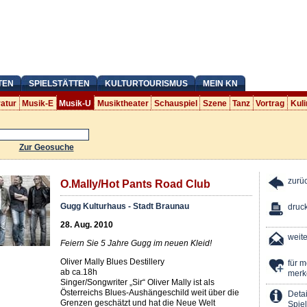
TEN
SPIELSTÄTTEN
KULTURTOURISMUS
MEIN KN
ratur
Musik-E
Musik-U
Musiktheater
Schauspiel
Szene
Tanz
Vortrag
Kuli
Zur Geosuche
zurü
O.Mally/Hot Pants Road Club
Gugg Kulturhaus - Stadt Braunau
druc
28. Aug. 2010
weit
Feiern Sie 5 Jahre Gugg im neuen Kleid!
Oliver Mally Blues Destillery
für 
ab ca.18h
merk
Singer/Songwriter „Sir“ Oliver Mally ist als
Österreichs Blues-Aushängeschild weit über die
Detai
Grenzen geschätzt und hat die Neue Welt
Spiel