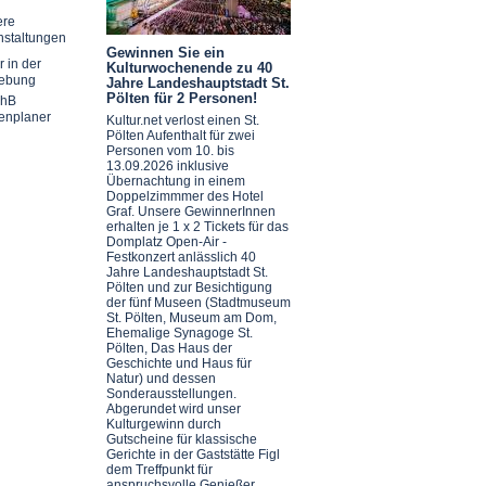
ere
nstaltungen
Gewinnen Sie ein
r in der
Kulturwochenende zu 40
ebung
Jahre Landeshauptstadt St.
Pölten für 2 Personen!
chB
enplaner
Kultur.net verlost einen St.
Pölten Aufenthalt für zwei
Personen vom 10. bis
13.09.2026 inklusive
Übernachtung in einem
Doppelzimmmer des Hotel
Graf. Unsere GewinnerInnen
erhalten je 1 x 2 Tickets für das
Domplatz Open-Air -
Festkonzert anlässlich 40
Jahre Landeshauptstadt St.
Pölten und zur Besichtigung
der fünf Museen (Stadtmuseum
St. Pölten, Museum am Dom,
Ehemalige Synagoge St.
Pölten, Das Haus der
Geschichte und Haus für
Natur) und dessen
Sonderausstellungen.
Abgerundet wird unser
Kulturgewinn durch
Gutscheine für klassische
Gerichte in der Gaststätte Figl
dem Treffpunkt für
anspruchsvolle Genießer.