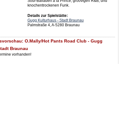
Soul-Balladen à la Prince, groovigen R&B, und
knochentrockenen Funk.
Details zur Spielstätte:
Gugg Kulturhaus - Stadt Braunau
Palmstraße 4, A-5280 Braunau
svorschau: O.Mally/Hot Pants Road Club - Gugg
Stadt Braunau
Termine vorhanden!