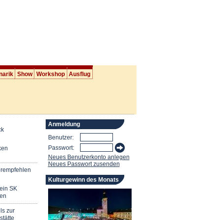
narik
Show
Workshop
Ausflug
Anmeldung
ck
Benutzer:
Passwort:
ken
Neues Benutzerkonto anlegen
Neues Passwort zusenden
erempfehlen
Kulturgewinn des Monats
mein SK
en
ls zur
stätte