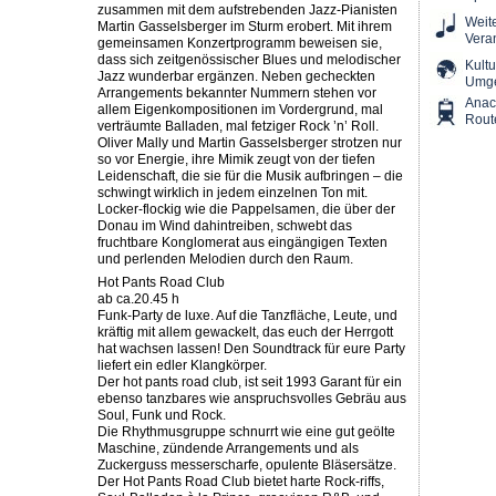
zusammen mit dem aufstrebenden Jazz-Pianisten
Weit
Martin Gasselsberger im Sturm erobert. Mit ihrem
Vera
gemeinsamen Konzertprogramm beweisen sie,
dass sich zeitgenössischer Blues und melodischer
Kultu
Jazz wunderbar ergänzen. Neben gecheckten
Umg
Arrangements bekannter Nummern stehen vor
Ana
allem Eigenkompositionen im Vordergrund, mal
Rout
verträumte Balladen, mal fetziger Rock ’n’ Roll.
Oliver Mally und Martin Gasselsberger strotzen nur
so vor Energie, ihre Mimik zeugt von der tiefen
Leidenschaft, die sie für die Musik aufbringen – die
schwingt wirklich in jedem einzelnen Ton mit.
Locker-flockig wie die Pappelsamen, die über der
Donau im Wind dahintreiben, schwebt das
fruchtbare Konglomerat aus eingängigen Texten
und perlenden Melodien durch den Raum.
Hot Pants Road Club
ab ca.20.45 h
Funk-Party de luxe. Auf die Tanzfläche, Leute, und
kräftig mit allem gewackelt, das euch der Herrgott
hat wachsen lassen! Den Soundtrack für eure Party
liefert ein edler Klangkörper.
Der hot pants road club, ist seit 1993 Garant für ein
ebenso tanzbares wie anspruchsvolles Gebräu aus
Soul, Funk und Rock.
Die Rhythmusgruppe schnurrt wie eine gut geölte
Maschine, zündende Arrangements und als
Zuckerguss messerscharfe, opulente Bläsersätze.
Der Hot Pants Road Club bietet harte Rock-riffs,