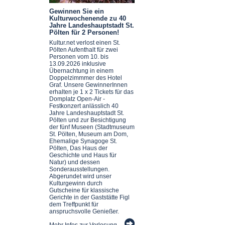
Gewinnen Sie ein
Kulturwochenende zu 40
Jahre Landeshauptstadt St.
Pölten für 2 Personen!
Kultur.net verlost einen St.
Pölten Aufenthalt für zwei
Personen vom 10. bis
13.09.2026 inklusive
Übernachtung in einem
Doppelzimmmer des Hotel
Graf. Unsere GewinnerInnen
erhalten je 1 x 2 Tickets für das
Domplatz Open-Air -
Festkonzert anlässlich 40
Jahre Landeshauptstadt St.
Pölten und zur Besichtigung
der fünf Museen (Stadtmuseum
St. Pölten, Museum am Dom,
Ehemalige Synagoge St.
Pölten, Das Haus der
Geschichte und Haus für
Natur) und dessen
Sonderausstellungen.
Abgerundet wird unser
Kulturgewinn durch
Gutscheine für klassische
Gerichte in der Gaststätte Figl
dem Treffpunkt für
anspruchsvolle Genießer.