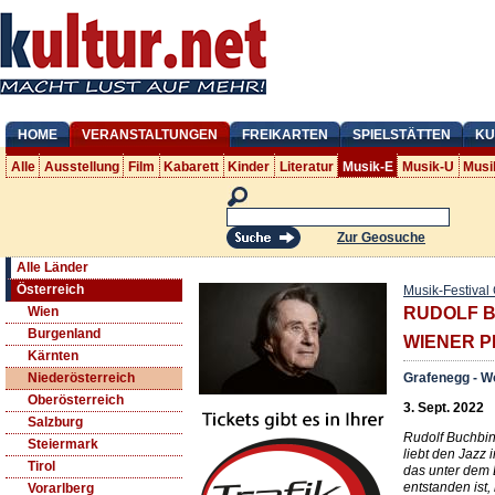
HOME
VERANSTALTUNGEN
FREIKARTEN
SPIELSTÄTTEN
KU
Alle
Ausstellung
Film
Kabarett
Kinder
Literatur
Musik-E
Musik-U
Musi
Zur Geosuche
Alle Länder
Österreich
Musik-Festival
Wien
RUDOLF B
Burgenland
WIENER 
Kärnten
Grafenegg - W
Niederösterreich
Oberösterreich
3. Sept. 2022
Salzburg
Rudolf Buchbin
Steiermark
liebt den Jazz 
Tirol
das unter dem 
entstanden ist
Vorarlberg