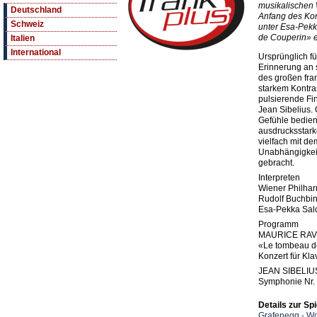
musikalischen 
Deutschland
Anfang des Kon
Schweiz
unter Esa-Pekk
de Couperin» e
Italien
International
Ursprünglich fü
Erinnerung an
des großen fra
starkem Kontra
pulsierende Fi
Jean Sibelius.
Gefühle bedien
ausdrucksstark
vielfach mit d
Unabhängigkei
gebracht.
Interpreten
Wiener Philha
Rudolf Buchbind
Esa-Pekka Salo
Programm
MAURICE RAV
«Le tombeau d
Konzert für Kl
JEAN SIBELIU
Symphonie Nr. 
Details zur Spi
Grafenegg - W