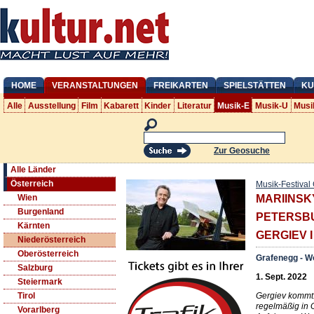
HOME
VERANSTALTUNGEN
FREIKARTEN
SPIELSTÄTTEN
KU
Alle
Ausstellung
Film
Kabarett
Kinder
Literatur
Musik-E
Musik-U
Musi
Zur Geosuche
Alle Länder
Österreich
Musik-Festival
Wien
MARIINSK
Burgenland
PETERSB
Kärnten
GERGIEV I 
Niederösterreich
Oberösterreich
Grafenegg - W
Salzburg
1. Sept. 2022
Steiermark
Gergiev kommt
Tirol
regelmäßig in G
Vorarlberg