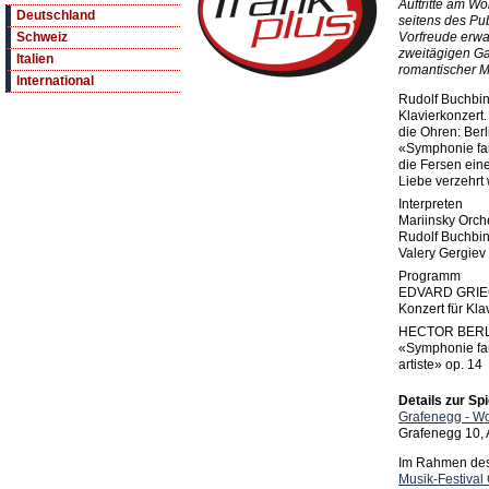
Auftritte am W
Deutschland
seitens des Pu
Vorfreude erwa
Schweiz
zweitägigen Ga
Italien
romantischer M
International
Rudolf Buchbind
Klavierkonzert.
die Ohren: Berl
«Symphonie fan
die Fersen ein
Liebe verzehrt 
Interpreten
Mariinsky Orche
Rudolf Buchbind
Valery Gergiev 
Programm
EDVARD GRI
Konzert für Kla
HECTOR BERL
«Symphonie fan
artiste» op. 14
Details zur Spi
Grafenegg - W
Grafenegg 10,
Im Rahmen des 
Musik-Festival