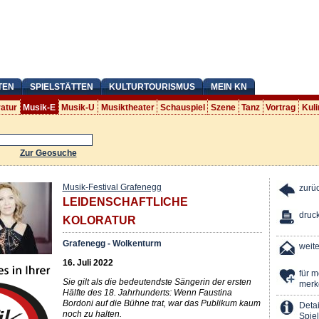
TEN
SPIELSTÄTTEN
KULTURTOURISMUS
MEIN KN
ratur
Musik-E
Musik-U
Musiktheater
Schauspiel
Szene
Tanz
Vortrag
Kuli
Zur Geosuche
Musik-Festival Grafenegg
zurü
LEIDENSCHAFTLICHE
druc
KOLORATUR
Grafenegg - Wolkenturm
weit
16. Juli 2022
für 
Sie gilt als die bedeutendste Sängerin der ersten
merk
Hälfte des 18. Jahrhunderts: Wenn Faustina
Bordoni auf die Bühne trat, war das Publikum kaum
Detai
noch zu halten.
Spiel