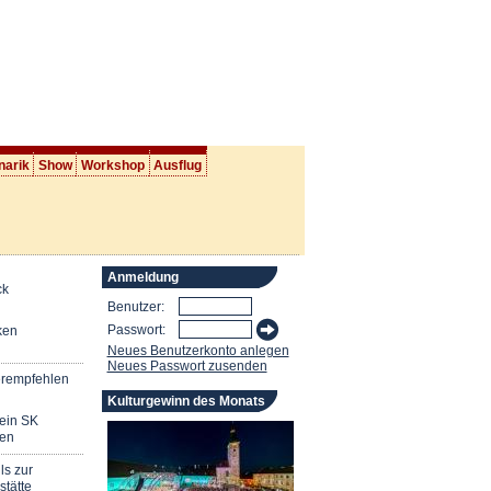
narik
Show
Workshop
Ausflug
Anmeldung
ck
Benutzer:
Passwort:
ken
Neues Benutzerkonto anlegen
Neues Passwort zusenden
erempfehlen
Kulturgewinn des Monats
mein SK
en
ls zur
stätte