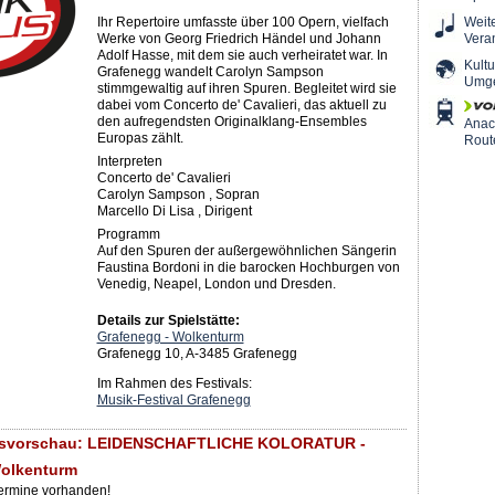
Ihr Repertoire umfasste über 100 Opern, vielfach
Weit
Werke von Georg Friedrich Händel und Johann
Vera
Adolf Hasse, mit dem sie auch verheiratet war. In
Kultu
Grafenegg wandelt Carolyn Sampson
Umg
stimmgewaltig auf ihren Spuren. Begleitet wird sie
dabei vom Concerto de' Cavalieri, das aktuell zu
den aufregendsten Originalklang-Ensembles
Ana
Europas zählt.
Rout
Interpreten
Concerto de' Cavalieri
Carolyn Sampson , Sopran
Marcello Di Lisa , Dirigent
Programm
Auf den Spuren der außergewöhnlichen Sängerin
Faustina Bordoni in die barocken Hochburgen von
Venedig, Neapel, London und Dresden.
Details zur Spielstätte:
Grafenegg - Wolkenturm
Grafenegg 10, A-3485 Grafenegg
Im Rahmen des Festivals:
Musik-Festival Grafenegg
gsvorschau: LEIDENSCHAFTLICHE KOLORATUR -
Wolkenturm
Termine vorhanden!