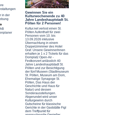
ere
nstaltungen
Gewinnen Sie ein
r in der
Kulturwochenende zu 40
ebung
Jahre Landeshauptstadt St.
Pölten für 2 Personen!
Kultur.net verlost einen St.
chB
Pölten Aufenthalt für zwei
enplaner
Personen vom 10. bis
13.09.2026 inklusive
Übernachtung in einem
Doppelzimmmer des Hotel
Graf. Unsere GewinnerInnen
erhalten je 1 x 2 Tickets für das
Domplatz Open-Air -
Festkonzert anlässlich 40
Jahre Landeshauptstadt St.
Pölten und zur Besichtigung
der fünf Museen (Stadtmuseum
St. Pölten, Museum am Dom,
Ehemalige Synagoge St.
Pölten, Das Haus der
Geschichte und Haus für
Natur) und dessen
Sonderausstellungen.
Abgerundet wird unser
Kulturgewinn durch
Gutscheine für klassische
Gerichte in der Gaststätte Figl
dem Treffpunkt für
anspruchsvolle Genießer.