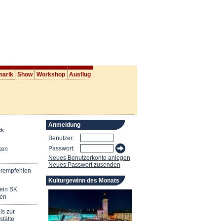
narik
Show
Workshop
Ausflug
Anmeldung
ck
Benutzer:
Passwort:
ken
Neues Benutzerkonto anlegen
Neues Passwort zusenden
erempfehlen
Kulturgewinn des Monats
mein SK
en
ls zur
stätte