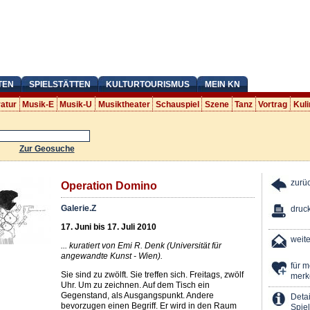
TEN
SPIELSTÄTTEN
KULTURTOURISMUS
MEIN KN
ratur
Musik-E
Musik-U
Musiktheater
Schauspiel
Szene
Tanz
Vortrag
Kuli
Zur Geosuche
zurü
Operation Domino
Galerie.Z
druc
17. Juni bis 17. Juli 2010
weit
... kuratiert von Emi R. Denk (Universität für
angewandte Kunst - Wien).
für 
Sie sind zu zwölft. Sie treffen sich. Freitags, zwölf
merk
Uhr. Um zu zeichnen. Auf dem Tisch ein
Gegenstand, als Ausgangspunkt. Andere
Detai
bevorzugen einen Begriff. Er wird in den Raum
Spiel