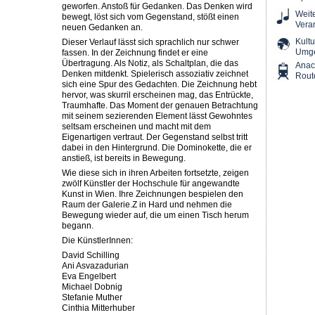
geworfen. Anstoß für Gedanken. Das Denken wird
Weit
bewegt, löst sich vom Gegenstand, stößt einen
Vera
neuen Gedanken an.
Kultu
Dieser Verlauf lässt sich sprachlich nur schwer
Umg
fassen. In der Zeichnung findet er eine
Übertragung. Als Notiz, als Schaltplan, die das
Ana
Denken mitdenkt. Spielerisch assoziativ zeichnet
Rout
sich eine Spur des Gedachten. Die Zeichnung hebt
hervor, was skurril erscheinen mag, das Entrückte,
Traumhafte. Das Moment der genauen Betrachtung
mit seinem sezierenden Element lässt Gewohntes
seltsam erscheinen und macht mit dem
Eigenartigen vertraut. Der Gegenstand selbst tritt
dabei in den Hintergrund. Die Dominokette, die er
anstieß, ist bereits in Bewegung.
Wie diese sich in ihren Arbeiten fortsetzte, zeigen
zwölf Künstler der Hochschule für angewandte
Kunst in Wien. Ihre Zeichnungen bespielen den
Raum der Galerie.Z in Hard und nehmen die
Bewegung wieder auf, die um einen Tisch herum
begann.
Die KünstlerInnen:
David Schilling
Ani Asvazadurian
Eva Engelbert
Michael Dobnig
Stefanie Muther
Cinthia Mitterhuber