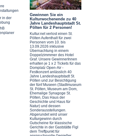
ere
nstaltungen
Gewinnen Sie ein
r in der
Kulturwochenende zu 40
ebung
Jahre Landeshauptstadt St.
Pölten für 2 Personen!
chB
enplaner
Kultur.net verlost einen St.
Pölten Aufenthalt für zwei
Personen vom 10. bis
13.09.2026 inklusive
Übernachtung in einem
Doppelzimmmer des Hotel
Graf. Unsere GewinnerInnen
erhalten je 1 x 2 Tickets für das
Domplatz Open-Air -
Festkonzert anlässlich 40
Jahre Landeshauptstadt St.
Pölten und zur Besichtigung
der fünf Museen (Stadtmuseum
St. Pölten, Museum am Dom,
Ehemalige Synagoge St.
Pölten, Das Haus der
Geschichte und Haus für
Natur) und dessen
Sonderausstellungen.
Abgerundet wird unser
Kulturgewinn durch
Gutscheine für klassische
Gerichte in der Gaststätte Figl
dem Treffpunkt für
anspruchsvolle Genießer.