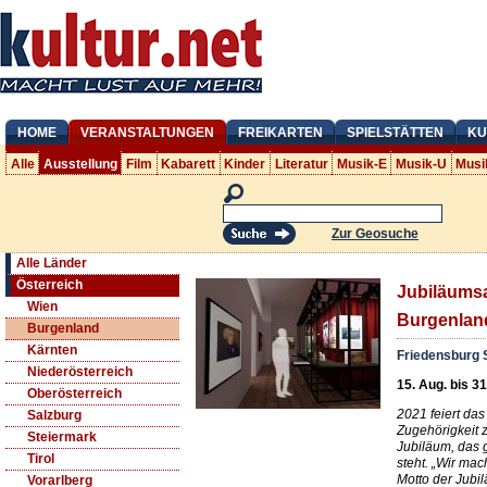
HOME
VERANSTALTUNGEN
FREIKARTEN
SPIELSTÄTTEN
KU
Alle
Ausstellung
Film
Kabarett
Kinder
Literatur
Musik-E
Musik-U
Musi
Zur Geosuche
Alle Länder
Österreich
Jubiläumsa
Wien
Burgenland
Burgenland
Kärnten
Friedensburg 
Niederösterreich
15. Aug. bis 3
Oberösterreich
2021 feiert da
Salzburg
Zugehörigkeit z
Steiermark
Jubiläum, das 
Tirol
steht. „Wir mac
Motto der Jubi
Vorarlberg