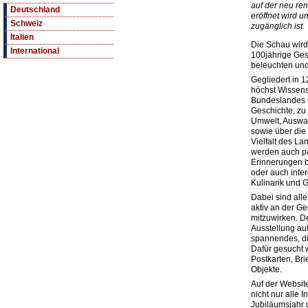
auf der neu re
Deutschland
eröffnet wird u
Schweiz
zugänglich ist.
Italien
Die Schau wird
International
100jährige Ge
beleuchten und
Gegliedert in 
höchst Wissens
Bundeslandes Ö
Geschichte, zu 
Umwelt, Auswa
sowie über die 
Vielfalt des La
werden auch p
Erinnerungen b
oder auch inte
Kulinarik und 
Dabei sind all
aktiv an der Ge
mitzuwirken. D
Ausstellung auf
spannendes, dig
Dafür gesucht w
Postkarten, Br
Objekte.
Auf der Websi
nicht nur alle I
Jubiläumsjahr