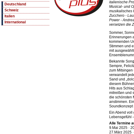
italienische Pr
Deutschland
Musical- und O
Schweiz
musikalisches 
Zucchero - Lau
Italien
Power - Andrea 
International
versetzen die 
Sommer, Sonne
Erinnerungen a
kommenden Url
Stimmen und e
mit ausgewählt
Ensemblenummer
Bekannte Song
Sempre, Felici
zum Mitsingen
verwandelt jed
Sand und „dolce
diesem Bühnenf
Hits aus Schla
mitreißen und 
die schönsten M
anstimmen. Ein 
Soundkonzept i
Ein Abend voll
Lebensgefühl 
Alle Termine a
9.Mai 2025 · 2
27.März 2025 ·