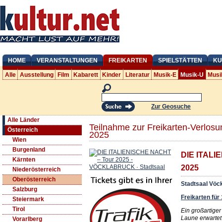
HOME
VERANSTALTUNGEN
FREIKARTEN
SPIELSTÄTTEN
KU
Alle
Ausstellung
Film
Kabarett
Kinder
Literatur
Musik-E
Musik-U
Musi
Zur Geosuche
Alle Länder
Teilnahme zur Freikarten-Verlo
Österreich
2025
Wien
Burgenland
DIE ITALI
Kärnten
2025
Niederösterreich
Oberösterreich
Stadtsaal Vöc
Salzburg
Freikarten für
Steiermark
Tirol
Ein großartiger
Laune erwartet
Vorarlberg