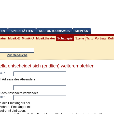
TEN
SPIELSTÄTTEN
KULTURTOURISMUS
MEIN KN
ratur
Musik-E
Musik-U
Musiktheater
Schauspiel
Szene
Tanz
Vortrag
Kuli
Zur Geosuche
ella entscheidet sich (endlich) weiterempfehlen
se:
*
il Adresse des Absenders
e des Absenders verwendet.
se:
*
e des Empfängers der
Mehrere Empfänger mit
getrennt eintragen.