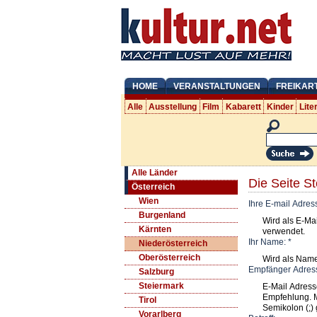
HOME
VERANSTALTUNGEN
FREIKAR
Alle
Ausstellung
Film
Kabarett
Kinder
Lite
Alle Länder
Die Seite St
Österreich
Wien
Ihre E-mail Adres
Burgenland
Wird als E-Ma
Kärnten
verwendet.
Ihr Name:
*
Niederösterreich
Oberösterreich
Wird als Nam
Empfänger Adres
Salzburg
Steiermark
E-Mail Adress
Empfehlung. 
Tirol
Semikolon (;) 
Vorarlberg