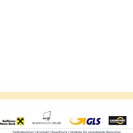
Selbsteintrag
|
Kontakt
|
Feedback
|
Vorteile für registrierte Benutzer