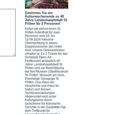
Gewinnen Sie ein
Kulturwochenende zu 40
Jahre Landeshauptstadt St.
Pölten für 2 Personen!
Kultur.net verlost einen St.
Pölten Aufenthalt für zwei
Personen vom 10. bis
13.09.2026 inklusive
Übernachtung in einem
Doppelzimmmer des Hotel
Graf. Unsere GewinnerInnen
erhalten je 1 x 2 Tickets für das
Domplatz Open-Air -
Festkonzert anlässlich 40
Jahre Landeshauptstadt St.
Pölten und zur Besichtigung
der fünf Museen (Stadtmuseum
St. Pölten, Museum am Dom,
Ehemalige Synagoge St.
Pölten, Das Haus der
Geschichte und Haus für
Natur) und dessen
Sonderausstellungen.
Abgerundet wird unser
Kulturgewinn durch
Gutscheine für klassische
Gerichte in der Gaststätte Figl
dem Treffpunkt für